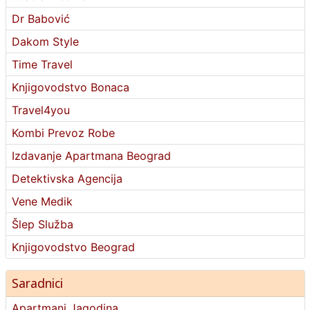
Dr Babović
Dakom Style
Time Travel
Knjigovodstvo Bonaca
Travel4you
Kombi Prevoz Robe
Izdavanje Apartmana Beograd
Detektivska Agencija
Vene Medik
Šlep Služba
Knjigovodstvo Beograd
Saradnici
Apartmani Jagodina