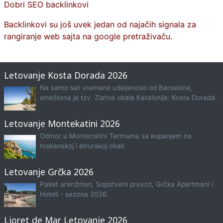
Dobri SEO backlinkovi
Backlinkovi su još uvek jedan od najačih signala za
rangiranje web sajta na google pretraživaču.
Letovanje Kosta Dorada 2026
Na samo sat vremena udaljenosti od Barselone,
smeštena je tzv. Zlatna obala Katalonije: Kosta Dorada.
Letovanje Montekatini 2026
Odmor u Montecatini Termama sa kupanjem na
toskanskoj i etrurskoj obali.
Letovanje Grčka 2026
Paket aranžman, Sopstveni prevoz, Grčka Apartmani i
Hoteli - sezona 2026.
Ljoret de Mar Letovanje 2026