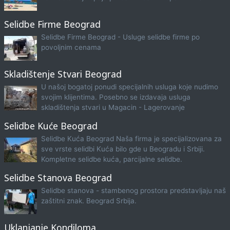
Selidbe Firme Beograd
Selidbe Firme Beograd - Usluge selidbe firme po
povoljnim cenama
Skladištenje Stvari Beograd
U našoj bogatoj ponudi specijalnih usluga koje nudimo
svojim klijentima. Posebno se izdavaja usluga
skladištenja stvari u Magacin - Lagerovanje
Selidbe Kuće Beograd
Selidbe Kuća Beograd Naša firma je specijalizovana za
sve vrste selidbi Kuća bilo gde u Beogradu i Srbiji.
Kompletne selidbe kuća, parcijalne selidbe.
Selidbe Stanova Beograd
Selidbe stanova - stambenog prostora predstavljaju naš
zaštitni znak. Beograd Srbija.
Uklanjanje Kondiloma