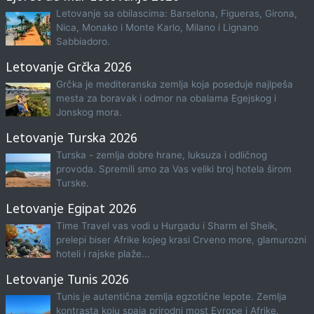
Letovanje sa obilascima: Barselona, Figueras, Girona,
Nica, Monako i Monte Karlo, Milano i Lignano
Sabbiadoro.
Letovanje Grčka 2026
Grčka je mediteranska zemlja koja poseduje najlpeša
mesta za boravak i odmor na obalama Egejskog i
Jonskog mora.
Letovanje Turska 2026
Turska - zemlja dobre hrane, luksuza i odličnog
provoda. Spremili smo za Vas veliki broj hotela širom
Turske.
Letovanje Egipat 2026
Time Travel vas vodi u Hurgadu i Sharm el Sheik,
prelepi biser Afrike kojeg krasi Crveno more, glamurozni
hoteli i rajske plaže...
Letovanje Tunis 2026
Tunis je autentična zemlja egzotične lepote. Zemlja
kontrasta koju spaja prirodni most Evrope i Afrike.