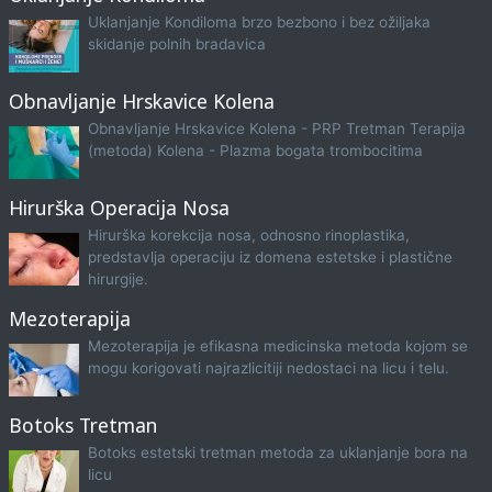
Uklanjanje Kondiloma brzo bezbono i bez ožiljaka
skidanje polnih bradavica
Obnavljanje Hrskavice Kolena
Obnavljanje Hrskavice Kolena - PRP Tretman Terapija
(metoda) Kolena - Plazma bogata trombocitima
Hirurška Operacija Nosa
Hirurška korekcija nosa, odnosno rinoplastika,
predstavlja operaciju iz domena estetske i plastične
hirurgije.
Mezoterapija
Mezoterapija je efikasna medicinska metoda kojom se
mogu korigovati najrazlicitiji nedostaci na licu i telu.
Botoks Tretman
Botoks estetski tretman metoda za uklanjanje bora na
licu