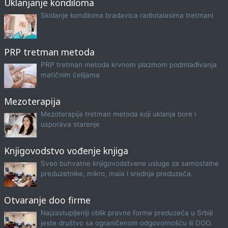
Uklanjanje kondiloma
Skidanje kondiloma bradavica radiotalasima tretmani
PRP tretman metoda
PRP tretman metoda krvnom plazmom podmlađivanja
matičnim ćelijama
Mezoterapija
Mezoterapija tretman metoda koji uklanja bore i
usporava starenje
Knjigovodstvo vođenje knjiga
Sveo buhvatne knjigovodstvene usluge za samostalne
preduzetnike, mikro, mala i srednja preduzeća.
Otvaranje doo firme
Najzastupljeniji oblik pravne forme preduzeća u Srbiji
jeste društvo sa ograničenom odgovornošću ili DOO.