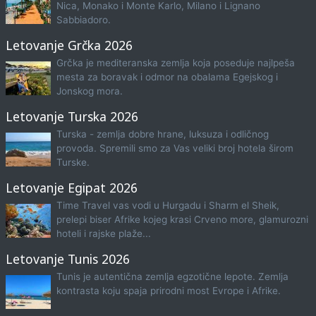
Nica, Monako i Monte Karlo, Milano i Lignano
Sabbiadoro.
Letovanje Grčka 2026
Grčka je mediteranska zemlja koja poseduje najlpeša
mesta za boravak i odmor na obalama Egejskog i
Jonskog mora.
Letovanje Turska 2026
Turska - zemlja dobre hrane, luksuza i odličnog
provoda. Spremili smo za Vas veliki broj hotela širom
Turske.
Letovanje Egipat 2026
Time Travel vas vodi u Hurgadu i Sharm el Sheik,
prelepi biser Afrike kojeg krasi Crveno more, glamurozni
hoteli i rajske plaže...
Letovanje Tunis 2026
Tunis je autentična zemlja egzotične lepote. Zemlja
kontrasta koju spaja prirodni most Evrope i Afrike.