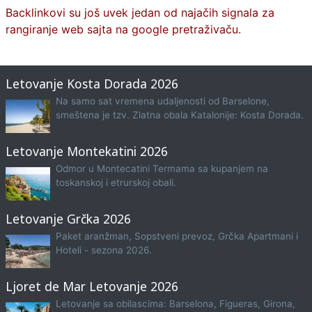
Backlinkovi su još uvek jedan od najačih signala za
rangiranje web sajta na google pretraživaču.
Letovanje Kosta Dorada 2026
Na samo sat vremena udaljenosti od Barselone,
smeštena je tzv. Zlatna obala Katalonije: Kosta Dorada.
Letovanje Montekatini 2026
Odmor u Montecatini Termama sa kupanjem na
toskanskoj i etrurskoj obali.
Letovanje Grčka 2026
Paket aranžman, Sopstveni prevoz, Grčka Apartmani i
Hoteli - sezona 2026.
Ljoret de Mar Letovanje 2026
Letovanje sa obilascima: Barselona, Figueras, Girona,