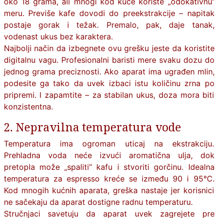
oko 18 grama, ali mnogi kod kuće koriste „odokativnu“
meru. Previše kafe dovodi do preekstrakcije – napitak
postaje gorak i težak. Premalo, pak, daje tanak,
vodenast ukus bez karaktera.
Najbolji način da izbegnete ovu grešku jeste da koristite
digitalnu vagu. Profesionalni baristi mere svaku dozu do
jednog grama preciznosti. Ako aparat ima ugrađen mlin,
podesite ga tako da uvek izbaci istu količinu zrna po
pripremi. I zapamtite – za stabilan ukus, doza mora biti
konzistentna.
2. Nepravilna temperatura vode
Temperatura ima ogroman uticaj na ekstrakciju.
Prehladna voda neće izvući aromatična ulja, dok
pretopla može „spaliti“ kafu i stvoriti gorčinu. Idealna
temperatura za espresso kreće se između 90 i 95°C.
Kod mnogih kućnih aparata, greška nastaje jer korisnici
ne sačekaju da aparat dostigne radnu temperaturu.
Stručnjaci savetuju da aparat uvek zagrejete pre