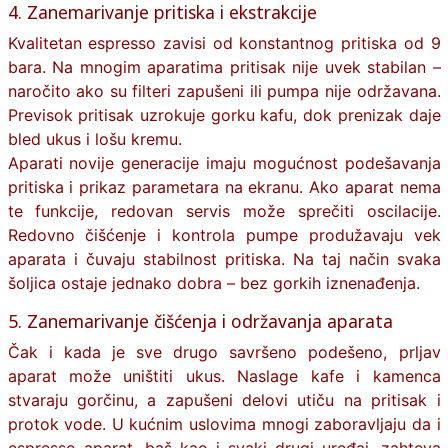
4. Zanemarivanje pritiska i ekstrakcije
Kvalitetan espresso zavisi od konstantnog pritiska od 9
bara. Na mnogim aparatima pritisak nije uvek stabilan –
naročito ako su filteri zapušeni ili pumpa nije održavana.
Previsok pritisak uzrokuje gorku kafu, dok prenizak daje
bled ukus i lošu kremu.
Aparati novije generacije imaju mogućnost podešavanja
pritiska i prikaz parametara na ekranu. Ako aparat nema
te funkcije, redovan servis može sprečiti oscilacije.
Redovno čišćenje i kontrola pumpe produžavaju vek
aparata i čuvaju stabilnost pritiska. Na taj način svaka
šoljica ostaje jednako dobra – bez gorkih iznenađenja.
5. Zanemarivanje čišćenja i održavanja aparata
Čak i kada je sve drugo savršeno podešeno, prljav
aparat može uništiti ukus. Naslage kafe i kamenca
stvaraju gorčinu, a zapušeni delovi utiču na pritisak i
protok vode. U kućnim uslovima mnogi zaboravljaju da i