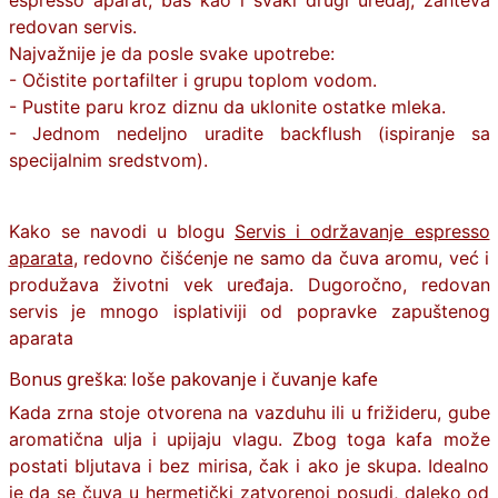
espresso aparat, baš kao i svaki drugi uređaj, zahteva
redovan servis.
Najvažnije je da posle svake upotrebe:
- Očistite portafilter i grupu toplom vodom.
- Pustite paru kroz diznu da uklonite ostatke mleka.
- Jednom nedeljno uradite backflush (ispiranje sa
specijalnim sredstvom).
Kako se navodi u blogu
Servis i održavanje espresso
aparata
, redovno čišćenje ne samo da čuva aromu, već i
produžava životni vek uređaja. Dugoročno, redovan
servis je mnogo isplativiji od popravke zapuštenog
aparata
Bonus greška: loše pakovanje i čuvanje kafe
Kada zrna stoje otvorena na vazduhu ili u frižideru, gube
aromatična ulja i upijaju vlagu. Zbog toga kafa može
postati bljutava i bez mirisa, čak i ako je skupa. Idealno
je da se čuva u hermetički zatvorenoj posudi, daleko od