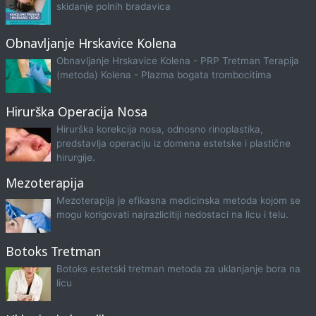
skidanje polnih bradavica
Obnavljanje Hrskavice Kolena
Obnavljanje Hrskavice Kolena - PRP Tretman Terapija
(metoda) Kolena - Plazma bogata trombocitima
Hirurška Operacija Nosa
Hirurška korekcija nosa, odnosno rinoplastika,
predstavlja operaciju iz domena estetske i plastične
hirurgije.
Mezoterapija
Mezoterapija je efikasna medicinska metoda kojom se
mogu korigovati najrazlicitiji nedostaci na licu i telu.
Botoks Tretman
Botoks estetski tretman metoda za uklanjanje bora na
licu