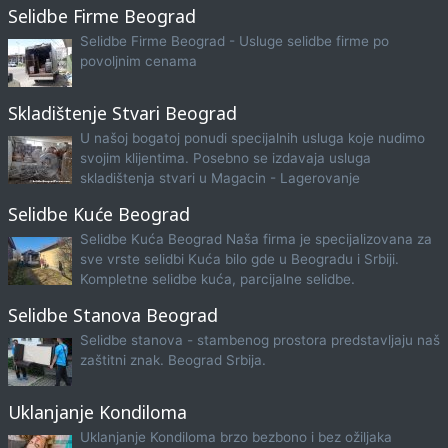
Selidbe Firme Beograd
Selidbe Firme Beograd - Usluge selidbe firme po
povoljnim cenama
Skladištenje Stvari Beograd
U našoj bogatoj ponudi specijalnih usluga koje nudimo
svojim klijentima. Posebno se izdavaja usluga
skladištenja stvari u Magacin - Lagerovanje
Selidbe Kuće Beograd
Selidbe Kuća Beograd Naša firma je specijalizovana za
sve vrste selidbi Kuća bilo gde u Beogradu i Srbiji.
Kompletne selidbe kuća, parcijalne selidbe.
Selidbe Stanova Beograd
Selidbe stanova - stambenog prostora predstavljaju naš
zaštitni znak. Beograd Srbija.
Uklanjanje Kondiloma
Uklanjanje Kondiloma brzo bezbono i bez ožiljaka