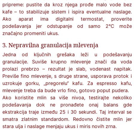
pripreme: pustite da kroz njega prođe malo vode bez
kafe – to stabilizuje sistem i ispira eventualne naslage.
Ako aparat ima digitalni termostat, proverite
podešavanja jer odstupanje od samo 2°C može
značajno promeniti ukus.
3. Nepravilna granulacija mlevenja
Jedna od ključnih grešaka leži u podešavanju
granulacije. Suviše krupno mlevenje znači da voda
prolazi prebrzo – rezultat je slab, vodenast napitak.
Previše fino mlevenje, s druge strane, usporava protok i
uzrokuje gorku, „pregorelu“ kafu. Za espresso kafu,
mlevenje treba da bude vrlo fino, gotovo poput pudera.
Ako koristite mlin sa više nivoa, testirajte nekoliko
podešavanja dok ne pronađete onaj balans gde
ekstrakcija traje između 25 i 30 sekundi. Taj interval se
smatra zlatnim standardom. Redovno čistite mlin jer
stara ulja i naslage menjaju ukus i miris novih zrna.