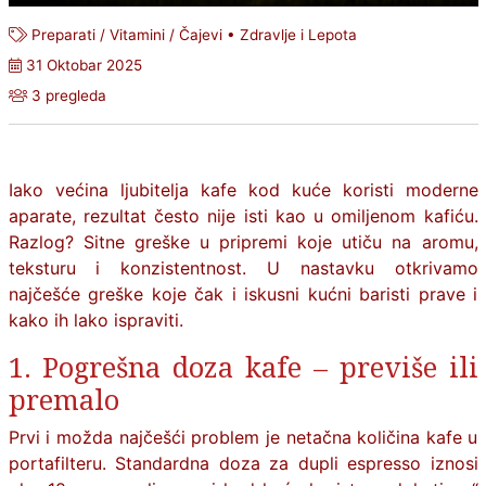
Preparati / Vitamini / Čajevi
•
Zdravlje i Lepota
31 Oktobar 2025
3 pregleda
Iako većina ljubitelja kafe kod kuće koristi moderne
aparate, rezultat često nije isti kao u omiljenom kafiću.
Razlog? Sitne greške u pripremi koje utiču na aromu,
teksturu i konzistentnost. U nastavku otkrivamo
najčešće greške koje čak i iskusni kućni baristi prave i
kako ih lako ispraviti.
1. Pogrešna doza kafe – previše ili
premalo
Prvi i možda najčešći problem je netačna količina kafe u
portafilteru. Standardna doza za dupli espresso iznosi