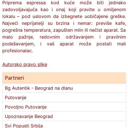
Priprema espressa kod kuće može biti jednako
zadovoljavajuća kao i onaj koji pravite u omiljenom
lokalu – pod uslovom da izbegnete uobičajene greške.
Najveći neprijatelji su brzina i nemar: previše kafe,
pogrešna temperatura, zapušten mlin ili nečist aparat. Sa
malo pažnje, redovnim održavanjem i pravilnim
podešavanjem, i vaš aparat može postati mali
profesionalac.
Autorsko pravo slike
Partneri
Bg Autentik - Beograd na dlanu
Putovanje
Povoljno Putovanje
Upoznavanje Beograd
Svi Popusti Srbija