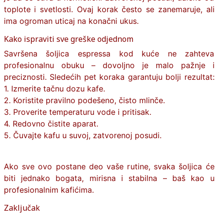
toplote i svetlosti. Ovaj korak često se zanemaruje, ali
ima ogroman uticaj na konačni ukus.
Kako ispraviti sve greške odjednom
Savršena šoljica espressa kod kuće ne zahteva
profesionalnu obuku – dovoljno je malo pažnje i
preciznosti. Sledećih pet koraka garantuju bolji rezultat:
1. Izmerite tačnu dozu kafe.
2. Koristite pravilno podešeno, čisto mlinče.
3. Proverite temperaturu vode i pritisak.
4. Redovno čistite aparat.
5. Čuvajte kafu u suvoj, zatvorenoj posudi.
Ako sve ovo postane deo vaše rutine, svaka šoljica će
biti jednako bogata, mirisna i stabilna – baš kao u
profesionalnim kafićima.
Zaključak