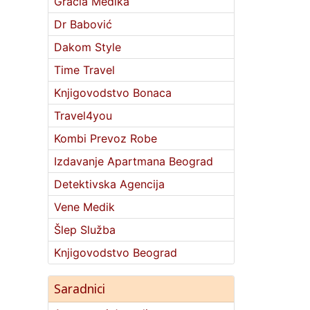
Gracia Medika
Dr Babović
Dakom Style
Time Travel
Knjigovodstvo Bonaca
Travel4you
Kombi Prevoz Robe
Izdavanje Apartmana Beograd
Detektivska Agencija
Vene Medik
Šlep Služba
Knjigovodstvo Beograd
Saradnici