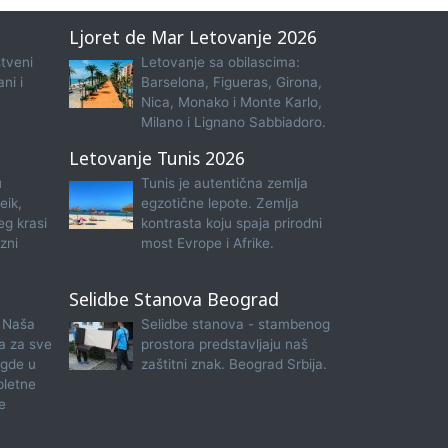
Ljoret de Mar Letovanje 2026
tveni
Letovanje sa obilascima:
ni i
Barselona, Figueras, Girona,
Nica, Monako i Monte Karlo,
Milano i Lignano Sabbiadoro.
Letovanje Tunis 2026
u
Tunis je autentična zemlja
eik,
egzotične lepote. Zemlja
eg krasi
kontrasta koju spaja prirodni
zni
most Evrope i Afrike.
Selidbe Stanova Beograd
 Naša
Selidbe stanova - stambenog
na za sve
prostora predstavljaju naš
 gde u
zaštitni znak. Beograd Srbija.
pletne
e