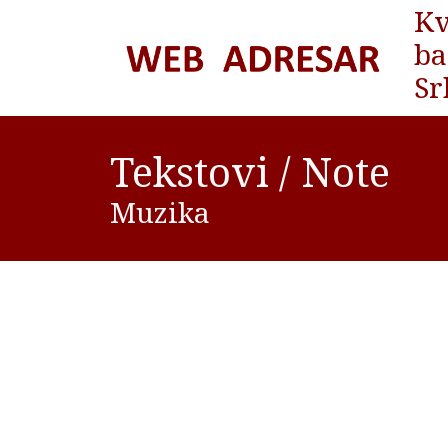
Kv
ba
Sr
Tekstovi / Note
Muzika