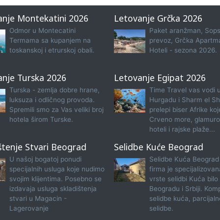
anje Montekatini 2026
Letovanje Grčka 2026
Odmor u Montecatini
Paket aranžman, Sops
Termama sa kupanjem na
prevoz, Grčka Apartma
toskanskoj i etrurskoj obali.
Hoteli - sezona 2026.
anje Turska 2026
Letovanje Egipat 2026
Turska - zemlja dobre hrane,
Time Travel vas vodi 
luksuza i odličnog provoda.
Hurgadu i Sharm el Sh
Spremili smo za Vas veliki broj
prelepi biser Afrike koj
hotela širom Turske.
Crveno more, glamuro
hoteli i rajske plaže...
štenje Stvari Beograd
Selidbe Kuće Beograd
U našoj bogatoj ponudi
Selidbe Kuća Beograd
specijalnih usluga koje nudimo
firma je specijalizova
svojim klijentima. Posebno se
vrste selidbi Kuća bilo
izdavaja usluga skladištenja
Beogradu i Srbiji. Kom
stvari u Magacin -
selidbe kuća, parcijaln
Lagerovanje
selidbe.