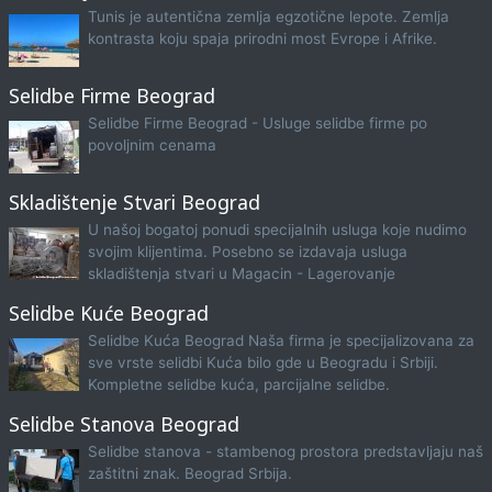
Tunis je autentična zemlja egzotične lepote. Zemlja
kontrasta koju spaja prirodni most Evrope i Afrike.
Selidbe Firme Beograd
Selidbe Firme Beograd - Usluge selidbe firme po
povoljnim cenama
Skladištenje Stvari Beograd
U našoj bogatoj ponudi specijalnih usluga koje nudimo
svojim klijentima. Posebno se izdavaja usluga
skladištenja stvari u Magacin - Lagerovanje
Selidbe Kuće Beograd
Selidbe Kuća Beograd Naša firma je specijalizovana za
sve vrste selidbi Kuća bilo gde u Beogradu i Srbiji.
Kompletne selidbe kuća, parcijalne selidbe.
Selidbe Stanova Beograd
Selidbe stanova - stambenog prostora predstavljaju naš
zaštitni znak. Beograd Srbija.