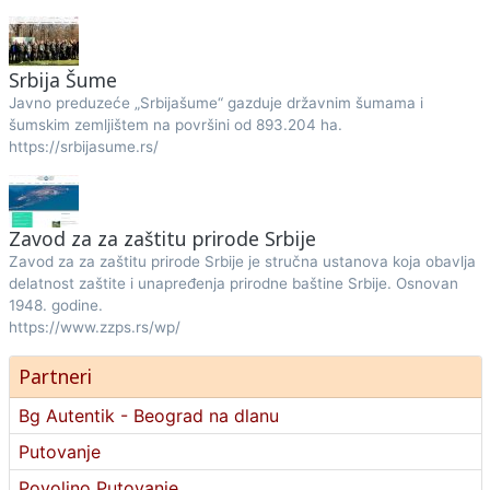
Srbija Šume
Javno preduzeće „Srbijašume“ gazduje državnim šumama i
šumskim zemljištem na površini od 893.204 ha.
https://srbijasume.rs/
Zavod za za zaštitu prirode Srbije
Zavod za za zaštitu prirode Srbije je stručna ustanova koja obavlja
delatnost zaštite i unapređenja prirodne baštine Srbije. Osnovan
1948. godine.
https://www.zzps.rs/wp/
Partneri
Bg Autentik - Beograd na dlanu
Putovanje
Povoljno Putovanje