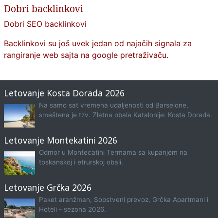
Dobri backlinkovi
Dobri SEO backlinkovi
Backlinkovi su još uvek jedan od najačih signala za
rangiranje web sajta na google pretraživaču.
Letovanje Kosta Dorada 2026
Na samo sat vremena udaljenosti od Barselone,
smeštena je tzv. Zlatna obala Katalonije: Kosta Dorada.
Letovanje Montekatini 2026
Odmor u Montecatini Termama sa kupanjem na
toskanskoj i etrurskoj obali.
Letovanje Grčka 2026
Paket aranžman, Sopstveni prevoz, Grčka Apartmani i
Hoteli - sezona 2026.