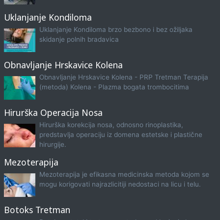
Uklanjanje Kondiloma
Uklanjanje Kondiloma brzo bezbono i bez ožiljaka
skidanje polnih bradavica
Obnavljanje Hrskavice Kolena
Obnavljanje Hrskavice Kolena - PRP Tretman Terapija
(metoda) Kolena - Plazma bogata trombocitima
Hirurška Operacija Nosa
Hirurška korekcija nosa, odnosno rinoplastika,
predstavlja operaciju iz domena estetske i plastične
hirurgije.
Mezoterapija
Mezoterapija je efikasna medicinska metoda kojom se
mogu korigovati najrazlicitiji nedostaci na licu i telu.
Botoks Tretman