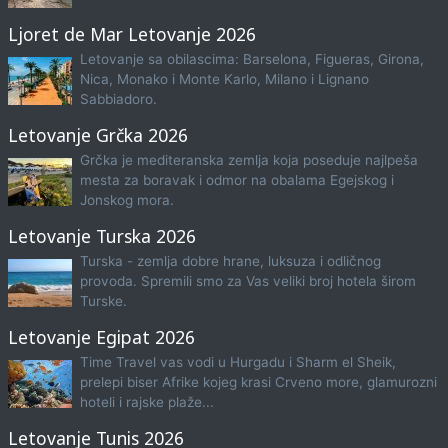
Ljoret de Mar Letovanje 2026
Letovanje sa obilascima: Barselona, Figueras, Girona,
Nica, Monako i Monte Karlo, Milano i Lignano
Sabbiadoro.
Letovanje Grčka 2026
Grčka je mediteranska zemlja koja poseduje najlpeša
mesta za boravak i odmor na obalama Egejskog i
Jonskog mora.
Letovanje Turska 2026
Turska - zemlja dobre hrane, luksuza i odličnog
provoda. Spremili smo za Vas veliki broj hotela širom
Turske.
Letovanje Egipat 2026
Time Travel vas vodi u Hurgadu i Sharm el Sheik,
prelepi biser Afrike kojeg krasi Crveno more, glamurozni
hoteli i rajske plaže...
Letovanje Tunis 2026