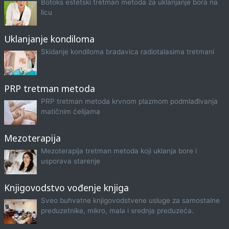
Botoks estetski tretman metoda za uklanjanje bora na
licu
Uklanjanje kondiloma
Skidanje kondiloma bradavica radiotalasima tretmani
PRP tretman metoda
PRP tretman metoda krvnom plazmom podmlađivanja
matičnim ćelijama
Mezoterapija
Mezoterapija tretman metoda koji uklanja bore i
usporava starenje
Knjigovodstvo vođenje knjiga
Sveo buhvatne knjigovodstvene usluge za samostalne
preduzetnike, mikro, mala i srednja preduzeća.