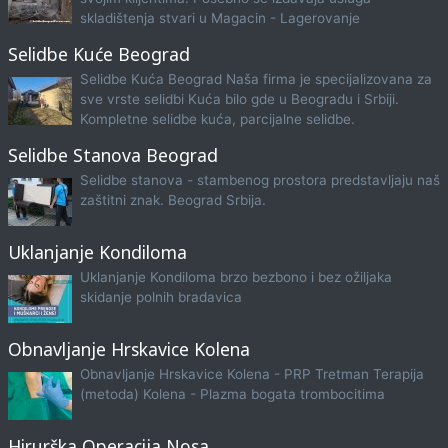
skladištenja stvari u Magacin - Lagerovanje
Selidbe Kuće Beograd
Selidbe Kuća Beograd Naša firma je specijalizovana za
sve vrste selidbi Kuća bilo gde u Beogradu i Srbiji.
Kompletne selidbe kuća, parcijalne selidbe.
Selidbe Stanova Beograd
Selidbe stanova - stambenog prostora predstavljaju naš
zaštitni znak. Beograd Srbija.
Uklanjanje Kondiloma
Uklanjanje Kondiloma brzo bezbono i bez ožiljaka
skidanje polnih bradavica
Obnavljanje Hrskavice Kolena
Obnavljanje Hrskavice Kolena - PRP Tretman Terapija
(metoda) Kolena - Plazma bogata trombocitima
Hirurška Operacija Nosa