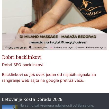
Dobri backlinkovi
Dobri SEO backlinkovi
Backlinkovi su još uvek jedan od najačih signala za
rangiranje web sajta na google pretraživaču.
Letovanje Kosta Dorada 2026
Na samo sat vremena udaljenosti od Barselone,