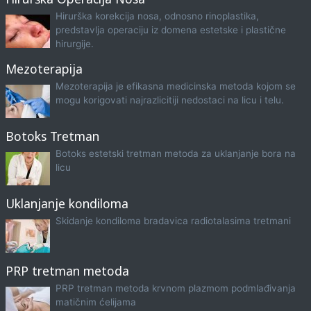
Hirurška korekcija nosa, odnosno rinoplastika,
predstavlja operaciju iz domena estetske i plastične
hirurgije.
Mezoterapija
Mezoterapija je efikasna medicinska metoda kojom se
mogu korigovati najrazlicitiji nedostaci na licu i telu.
Botoks Tretman
Botoks estetski tretman metoda za uklanjanje bora na
licu
Uklanjanje kondiloma
Skidanje kondiloma bradavica radiotalasima tretmani
PRP tretman metoda
PRP tretman metoda krvnom plazmom podmlađivanja
matičnim ćelijama