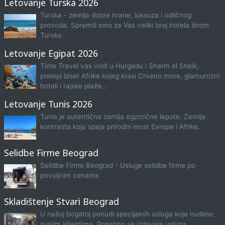
Letovanje Turska 2026
Turska - zemlja dobre hrane, luksuza i odličnog
provoda. Spremili smo za Vas veliki broj hotela širom
Turske.
Letovanje Egipat 2026
Time Travel vas vodi u Hurgadu i Sharm el Sheik,
prelepi biser Afrike kojeg krasi Crveno more, glamurozni
hoteli i rajske plaže...
Letovanje Tunis 2026
Tunis je autentična zemlja egzotične lepote. Zemlja
kontrasta koju spaja prirodni most Evrope i Afrike.
Selidbe Firme Beograd
Selidbe Firme Beograd - Usluge selidbe firme po
povoljnim cenama
Skladištenje Stvari Beograd
U našoj bogatoj ponudi specijalnih usluga koje nudimo
svojim klijentima. Posebno se izdavaja usluga