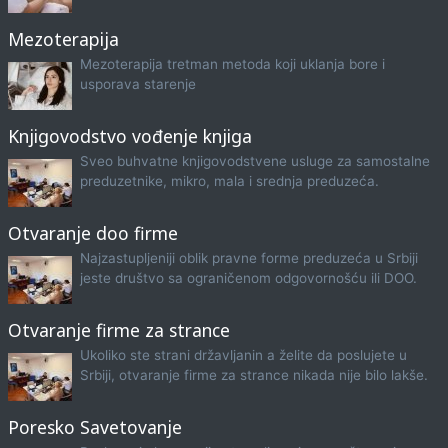
Mezoterapija
Mezoterapija tretman metoda koji uklanja bore i
usporava starenje
Knjigovodstvo vođenje knjiga
Sveo buhvatne knjigovodstvene usluge za samostalne
preduzetnike, mikro, mala i srednja preduzeća.
Otvaranje doo firme
Najzastupljeniji oblik pravne forme preduzeća u Srbiji
jeste društvo sa ograničenom odgovornošću ili DOO.
Otvaranje firme za strance
Ukoliko ste strani državljanin a želite da poslujete u
Srbiji, otvaranje firme za strance nikada nije bilo lakše.
Poresko Savetovanje