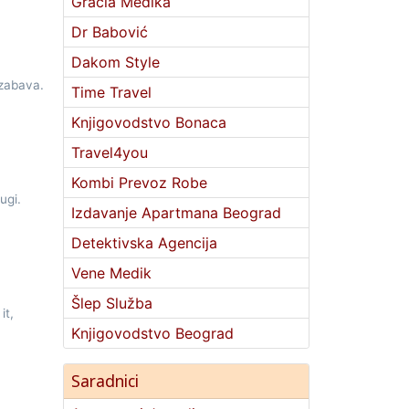
Gracia Medika
Dr Babović
Dakom Style
 zabava.
Time Travel
Knjigovodstvo Bonaca
Travel4you
Kombi Prevoz Robe
ugi.
Izdavanje Apartmana Beograd
Detektivska Agencija
Vene Medik
Šlep Služba
it,
Knjigovodstvo Beograd
Saradnici