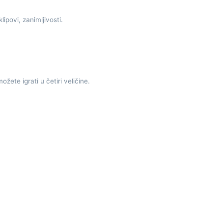
ipovi, zanimljivosti.
žete igrati u četiri veličine.