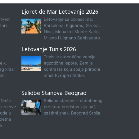
Ljoret de Mar Letovanje 2026
tveni
Letovanje sa obilascima:
ni i
Barselona, Figueras, Girona,
Nica, Monako i Monte Karlo,
Milano i Lignano Sabbiadoro.
Letovanje Tunis 2026
u
Tunis je autentična zemlja
eik,
egzotične lepote. Zemlja
eg krasi
kontrasta koju spaja prirodni
zni
most Evrope i Afrike.
Selidbe Stanova Beograd
 Naša
Selidbe stanova - stambenog
na za sve
prostora predstavljaju naš
 gde u
zaštitni znak. Beograd Srbija.
pletne
e