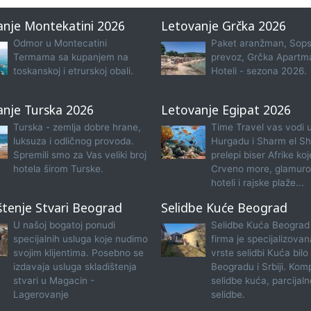
anje Montekatini 2026
Letovanje Grčka 2026
Odmor u Montecatini
Paket aranžman, Sops
Termama sa kupanjem na
prevoz, Grčka Apartma
toskanskoj i etrurskoj obali.
Hoteli - sezona 2026.
anje Turska 2026
Letovanje Egipat 2026
Turska - zemlja dobre hrane,
Time Travel vas vodi 
luksuza i odličnog provoda.
Hurgadu i Sharm el Sh
Spremili smo za Vas veliki broj
prelepi biser Afrike koj
hotela širom Turske.
Crveno more, glamuro
hoteli i rajske plaže...
štenje Stvari Beograd
Selidbe Kuće Beograd
U našoj bogatoj ponudi
Selidbe Kuća Beograd
specijalnih usluga koje nudimo
firma je specijalizova
svojim klijentima. Posebno se
vrste selidbi Kuća bilo
izdavaja usluga skladištenja
Beogradu i Srbiji. Kom
stvari u Magacin -
selidbe kuća, parcijaln
Lagerovanje
selidbe.