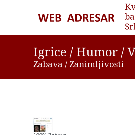
Kv
ba
Sr
Igrice / Humor / V
Zabava / Zanimljivosti