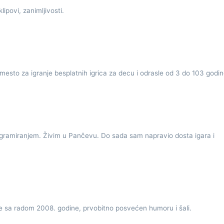
ipovi, zanimljivosti.
mesto za igranje besplatnih igrica za decu i odrasle od 3 do 103 godin
gramiranjem. Živim u Pančevu. Do sada sam napravio dosta igara i
 sa radom 2008. godine, prvobitno posvećen humoru i šali.