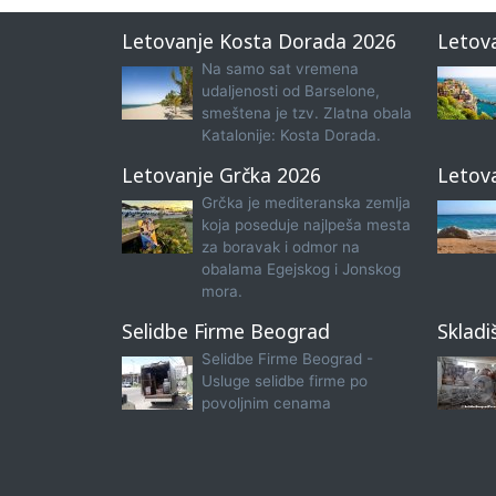
Letovanje Kosta Dorada 2026
Letov
Na samo sat vremena
udaljenosti od Barselone,
smeštena je tzv. Zlatna obala
Katalonije: Kosta Dorada.
Letovanje Grčka 2026
Letov
Grčka je mediteranska zemlja
koja poseduje najlpeša mesta
za boravak i odmor na
obalama Egejskog i Jonskog
mora.
Selidbe Firme Beograd
Skladi
Selidbe Firme Beograd -
Usluge selidbe firme po
povoljnim cenama