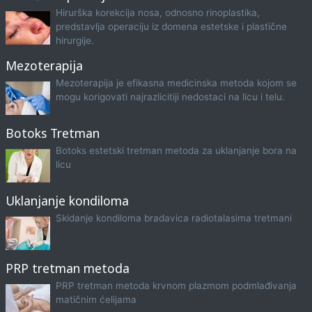
Hirurška korekcija nosa, odnosno rinoplastika,
predstavlja operaciju iz domena estetske i plastične
hirurgije.
Mezoterapija
Mezoterapija je efikasna medicinska metoda kojom se
mogu korigovati najrazlicitiji nedostaci na licu i telu.
Botoks Tretman
Botoks estetski tretman metoda za uklanjanje bora na
licu
Uklanjanje kondiloma
Skidanje kondiloma bradavica radiotalasima tretmani
PRP tretman metoda
PRP tretman metoda krvnom plazmom podmlađivanja
matičnim ćelijama