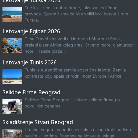
Letovanje Turska 2026
Turska - zemlja dobre hrane, luksuza i odličnog
provoda. Spremili smo za Vas veliki broj hotela širom
Turske.
Letovanje Egipat 2026
Time Travel vas vodi u Hurgadu i Sharm el Sheik,
prelepi biser Afrike kojeg krasi Crveno more, glamurozni
hoteli i rajske plaže...
Letovanje Tunis 2026
Tunis je autentična zemlja egzotične lepote. Zemlja
kontrasta koju spaja prirodni most Evrope i Afrike.
Selidbe Firme Beograd
Selidbe Firme Beograd - Usluge selidbe firme po
povoljnim cenama
Skladištenje Stvari Beograd
U našoj bogatoj ponudi specijalnih usluga koje nudimo
svojim klijentima. Posebno se izdavaja usluga