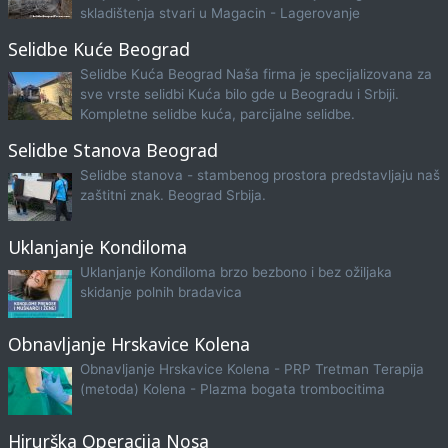
skladištenja stvari u Magacin - Lagerovanje
Selidbe Kuće Beograd
Selidbe Kuća Beograd Naša firma je specijalizovana za
sve vrste selidbi Kuća bilo gde u Beogradu i Srbiji.
Kompletne selidbe kuća, parcijalne selidbe.
Selidbe Stanova Beograd
Selidbe stanova - stambenog prostora predstavljaju naš
zaštitni znak. Beograd Srbija.
Uklanjanje Kondiloma
Uklanjanje Kondiloma brzo bezbono i bez ožiljaka
skidanje polnih bradavica
Obnavljanje Hrskavice Kolena
Obnavljanje Hrskavice Kolena - PRP Tretman Terapija
(metoda) Kolena - Plazma bogata trombocitima
Hirurška Operacija Nosa