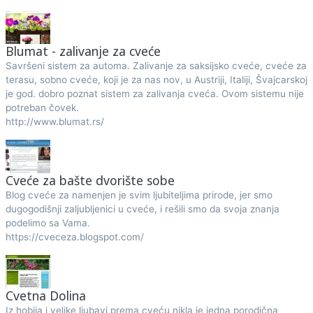
Blumat - zalivanje za cveće
Savršeni sistem za automa. Zalivanje za saksijsko cveće, cveće za
terasu, sobno cveće, koji je za nas nov, u Austriji, Italiji, Švajcarskoj
je god. dobro poznat sistem za zalivanja cveća. Ovom sistemu nije
potreban čovek.
http://www.blumat.rs/
Cveće za bašte dvorište sobe
Blog cveće za namenjen je svim ljubiteljima prirode, jer smo
dugogodišnji zaljubljenici u cveće, i rešili smo da svoja znanja
podelimo sa Vama.
https://cveceza.blogspot.com/
Cvetna Dolina
Iz hobija i velike ljubavi prema cveću nikla je jedna porodična