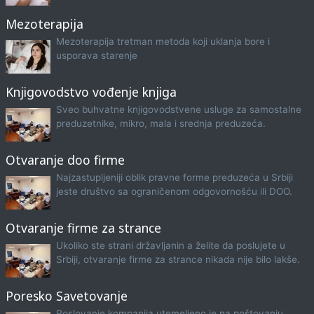
Mezoterapija
Mezoterapija tretman metoda koji uklanja bore i
usporava starenje
Knjigovodstvo vođenje knjiga
Sveo buhvatne knjigovodstvene usluge za samostalne
preduzetnike, mikro, mala i srednja preduzeća.
Otvaranje doo firme
Najzastupljeniji oblik pravne forme preduzeća u Srbiji
jeste društvo sa ograničenom odgovornošću ili DOO.
Otvaranje firme za strance
Ukoliko ste strani državljanin a želite da poslujete u
Srbiji, otvaranje firme za strance nikada nije bilo lakše.
Poresko Savetovanje
Poslovanje kompanija utemeljeno je na poštovanju