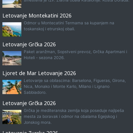
smeštena je tzv. Zlatna obala Katalonije: Kosta Dorada.
Letovanje Montekatini 2026
Odmor u Montecatini Termama sa kupanjem na
toskanskoj i etrurskoj obali.
Letovanje Grčka 2026
Paket aranžman, Sopstveni prevoz, Grčka Apartmani i
Hoteli - sezona 2026.
Ljoret de Mar Letovanje 2026
Letovanje sa obilascima: Barselona, Figueras, Girona,
Nica, Monako i Monte Karlo, Milano i Lignano
Sabbiadoro.
Letovanje Grčka 2026
Grčka je mediteranska zemlja koja poseduje najlpeša
mesta za boravak i odmor na obalama Egejskog i
Jonskog mora.