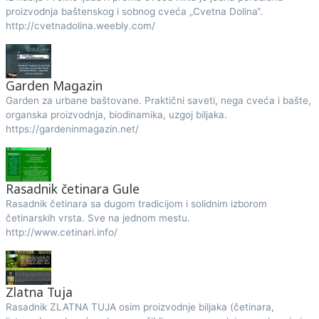
proizvodnja baštenskog i sobnog cveća „Cvetna Dolina“.
http://cvetnadolina.weebly.com/
Garden Magazin
Garden za urbane baštovane. Praktični saveti, nega cveća i bašte,
organska proizvodnja, biodinamika, uzgoj biljaka.
https://gardeninmagazin.net/
Rasadnik četinara Gule
Rasadnik četinara sa dugom tradicijom i solidnim izborom
četinarskih vrsta. Sve na jednom mestu.
http://www.cetinari.info/
Zlatna Tuja
Rasadnik ZLATNA TUJA osim proizvodnje biljaka (četinara,