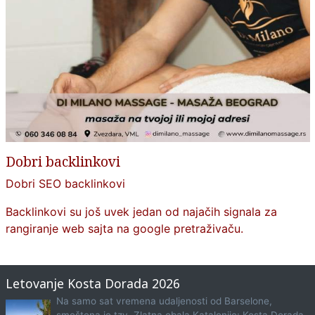
Dobri backlinkovi
Dobri SEO backlinkovi
Backlinkovi su još uvek jedan od najačih signala za
rangiranje web sajta na google pretraživaču.
Letovanje Kosta Dorada 2026
Na samo sat vremena udaljenosti od Barselone,