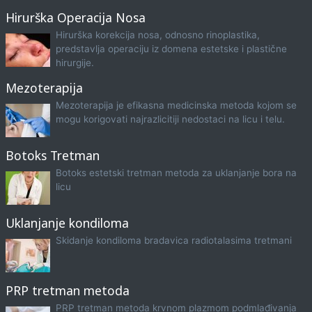
Hirurška Operacija Nosa
Hirurška korekcija nosa, odnosno rinoplastika,
predstavlja operaciju iz domena estetske i plastične
hirurgije.
Mezoterapija
Mezoterapija je efikasna medicinska metoda kojom se
mogu korigovati najrazlicitiji nedostaci na licu i telu.
Botoks Tretman
Botoks estetski tretman metoda za uklanjanje bora na
licu
Uklanjanje kondiloma
Skidanje kondiloma bradavica radiotalasima tretmani
PRP tretman metoda
PRP tretman metoda krvnom plazmom podmlađivanja