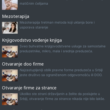
matičnim ćelijama
Mezoterapija
Mezoterapija tretman metoda koji uklanja bore i
usporava starenje
Knjigovodstvo vođenje knjiga
Sveo buhvatne knjigovodstvene usluge za samostalne
preduzetnike, mikro, mala i srednja preduzeća.
Otvaranje doo firme
Najzastupljeniji oblik pravne forme preduzeća u Srbiji
jeste društvo sa ograničenom odgovornošću ili DOO.
Otvaranje firme za strance
Ukoliko ste strani državljanin a želite da poslujete u
Srbiji, otvaranje firme za strance nikada nije bilo lakše.