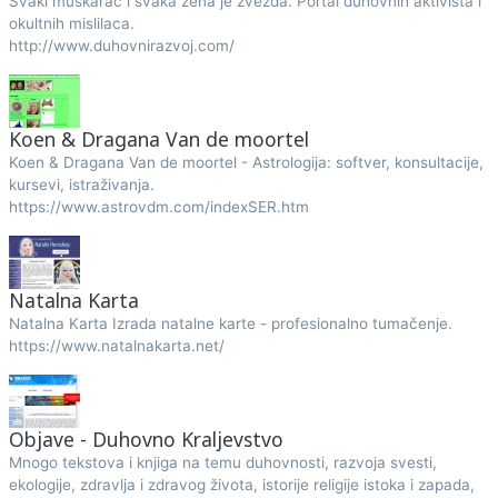
Svaki muškarac i svaka žena je zvezda. Portal duhovnih aktivista i
okultnih mislilaca.
http://www.duhovnirazvoj.com/
Koen & Dragana Van de moortel
Koen & Dragana Van de moortel - Astrologija: softver, konsultacije,
kursevi, istraživanja.
https://www.astrovdm.com/indexSER.htm
Natalna Karta
Natalna Karta Izrada natalne karte - profesionalno tumačenje.
https://www.natalnakarta.net/
Objave - Duhovno Kraljevstvo
Mnogo tekstova i knjiga na temu duhovnosti, razvoja svesti,
ekologije, zdravlja i zdravog života, istorije religije istoka i zapada,