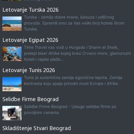
Letovanje Turska 2026
Turska - zemlja dobre hrane, luksuza i odličnog
provoda. Spremili smo za Vas veliki broj hotela širom
Turske.
Letovanje Egipat 2026
Time Travel vas vodi u Hurgadu i Sharm el Sheik,
prelepi biser Afrike kojeg krasi Crveno more, glamurozni
hoteli i rajske plaže...
Letovanje Tunis 2026
Tunis je autentična zemlja egzotične lepote. Zemlja
kontrasta koju spaja prirodni most Evrope i Afrike.
Selidbe Firme Beograd
Selidbe Firme Beograd - Usluge selidbe firme po
povoljnim cenama
Skladištenje Stvari Beograd