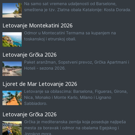
Na samo sat vremena udaljenosti od Barselone,
smeštena je tzv. Zlatna obala Katalonije: Kosta Dorada.
Letovanje Montekatini 2026
Odmor u Montecatini Termama sa kupanjem na
toskanskoj i etrurskoj obali.
Letovanje Grčka 2026
Paket aranžman, Sopstveni prevoz, Grčka Apartmani i
Hoteli - sezona 2026.
Ljoret de Mar Letovanje 2026
Letovanje sa obilascima: Barselona, Figueras, Girona,
Nica, Monako i Monte Karlo, Milano i Lignano
Sabbiadoro.
Letovanje Grčka 2026
Grčka je mediteranska zemlja koja poseduje najlpeša
mesta za boravak i odmor na obalama Egejskog i
Jonskog mora.