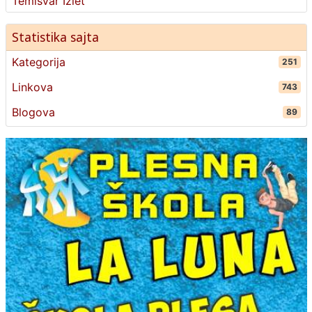
Temisvar Izlet
Statistika sajta
Kategorija
251
Linkova
743
Blogova
89