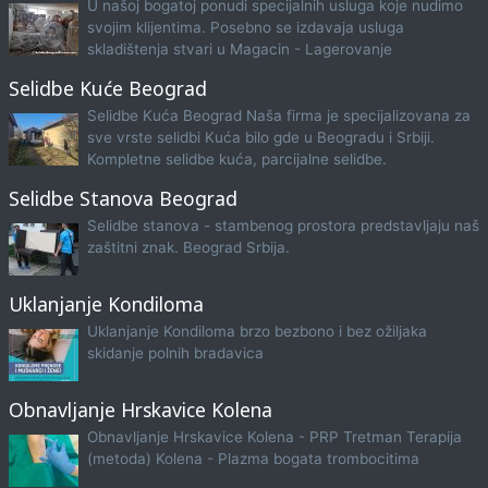
U našoj bogatoj ponudi specijalnih usluga koje nudimo
svojim klijentima. Posebno se izdavaja usluga
skladištenja stvari u Magacin - Lagerovanje
Selidbe Kuće Beograd
Selidbe Kuća Beograd Naša firma je specijalizovana za
sve vrste selidbi Kuća bilo gde u Beogradu i Srbiji.
Kompletne selidbe kuća, parcijalne selidbe.
Selidbe Stanova Beograd
Selidbe stanova - stambenog prostora predstavljaju naš
zaštitni znak. Beograd Srbija.
Uklanjanje Kondiloma
Uklanjanje Kondiloma brzo bezbono i bez ožiljaka
skidanje polnih bradavica
Obnavljanje Hrskavice Kolena
Obnavljanje Hrskavice Kolena - PRP Tretman Terapija
(metoda) Kolena - Plazma bogata trombocitima