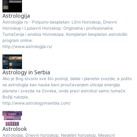
Astrologija
Astrologija rs - Potpuno besplatan: Lični Horoskop, Dnevni
Horoskop i Ljubavni Horoskop. Originalna i profesionalna
Tumačenja i analiza Horoskopa. Kompletan besplatan astrološki
program online.
http://www.astrologija.rs/
Astrology in Serbia
Ako je Bog stvorio sve što postoji, dakle i planetei zvezde, a pošto
se astrologija kao nauka bavi proučavanjem uticaja energija
planeta i zvezda na čoveka, onda pravi astrolozi samo tumače
Božiji rukopis.
http://www.astrologyinserbia.com/
Astrolook
Astrologija, Dnevni horoskop, Nedeljni horoskop, Mesecni