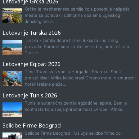
Letovanje Grčka 2026
Grčka je mediteranska zemlja koja poseduje najlpeša
mesta za boravak i odmor na obalama Egejskog i
Jonskog mora.
Letovanje Turska 2026
Turska - zemlja dobre hrane, luksuza i odličnog
provoda. Spremili smo za Vas veliki broj hotela širom
Turske.
Letovanje Egipat 2026
Time Travel vas vodi u Hurgadu i Sharm el Sheik,
prelepi biser Afrike kojeg krasi Crveno more, glamurozni
hoteli i rajske plaže...
Letovanje Tunis 2026
Tunis je autentična zemlja egzotične lepote. Zemlja
kontrasta koju spaja prirodni most Evrope i Afrike.
Selidbe Firme Beograd
Selidbe Firme Beograd - Usluge selidbe firme po