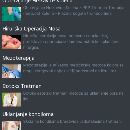
Obnavljanje Hrskavice Kolena
Obnavljanje Hrskavice Kolena - PRP Tretman Terapija
(metoda) Kolena - Plazma bogata trombocitima
Hirurška Operacija Nosa
Hirurška korekcija nosa, odnosno rinoplastika,
predstavlja operaciju iz domena estetske i plastične
hirurgije.
Mezoterapija
Mezoterapija je efikasna medicinska metoda kojom se
mogu korigovati najrazlicitiji nedostaci na licu i telu.
Botoks Tretman
Botoks estetski tretman metoda za uklanjanje bora na
licu
Uklanjanje kondiloma
Skidanje kondiloma bradavica radiotalasima tretmani