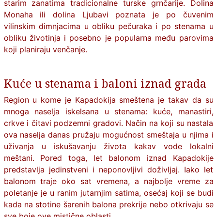
starim zanatima tradicionalne turske grnčarije. Dolina
Monaha ili dolina Ljubavi poznata je po čuvenim
vilinskim dimnjacima u obliku pečuraka i po stenama u
obliku životinja i posebno je popularna među parovima
koji planiraju venčanje.
Kuće u stenama i baloni iznad grada
Region u kome je
Kapadokija
smeštena je takav da su
mnoga naselja iskelsana u stenama: kuće, manastiri,
crkve i čitavi podzemni gradovi. Način na koji su nastala
ova naselja danas pružaju mogućnost smeštaja u njima i
uživanja u iskušavanju života kakav vode lokalni
meštani. Pored toga, let balonom iznad Kapadokije
predstavlja jedinstveni i neponovljivi doživljaj. Iako let
balonom traje oko sat vremena, a najbolje vreme za
poletanje je u ranim jutarnjim satima, osećaj koji se budi
kada na stotine šarenih balona prekrije nebo otkrivaju se
sve boje ove mistične oblasti.