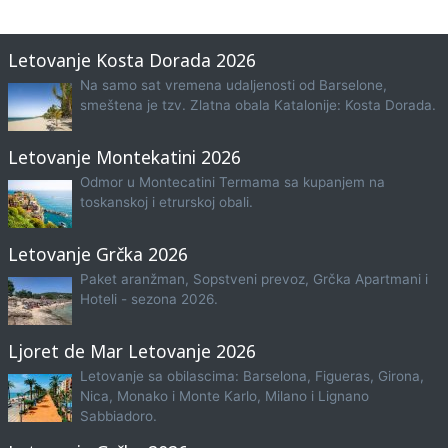
Letovanje Kosta Dorada 2026
Na samo sat vremena udaljenosti od Barselone,
smeštena je tzv. Zlatna obala Katalonije: Kosta Dorada.
Letovanje Montekatini 2026
Odmor u Montecatini Termama sa kupanjem na
toskanskoj i etrurskoj obali.
Letovanje Grčka 2026
Paket aranžman, Sopstveni prevoz, Grčka Apartmani i
Hoteli - sezona 2026.
Ljoret de Mar Letovanje 2026
Letovanje sa obilascima: Barselona, Figueras, Girona,
Nica, Monako i Monte Karlo, Milano i Lignano
Sabbiadoro.