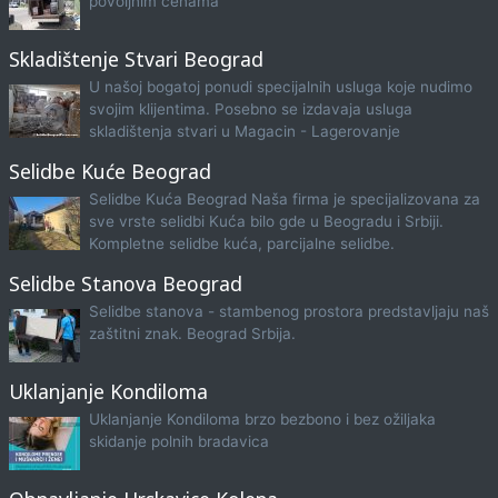
povoljnim cenama
Skladištenje Stvari Beograd
U našoj bogatoj ponudi specijalnih usluga koje nudimo
svojim klijentima. Posebno se izdavaja usluga
skladištenja stvari u Magacin - Lagerovanje
Selidbe Kuće Beograd
Selidbe Kuća Beograd Naša firma je specijalizovana za
sve vrste selidbi Kuća bilo gde u Beogradu i Srbiji.
Kompletne selidbe kuća, parcijalne selidbe.
Selidbe Stanova Beograd
Selidbe stanova - stambenog prostora predstavljaju naš
zaštitni znak. Beograd Srbija.
Uklanjanje Kondiloma
Uklanjanje Kondiloma brzo bezbono i bez ožiljaka
skidanje polnih bradavica