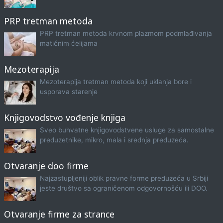
PRP tretman metoda
PRP tretman metoda krvnom plazmom podmlađivanja
matičnim ćelijama
Mezoterapija
Mezoterapija tretman metoda koji uklanja bore i
usporava starenje
Knjigovodstvo vođenje knjiga
Sveo buhvatne knjigovodstvene usluge za samostalne
preduzetnike, mikro, mala i srednja preduzeća.
Otvaranje doo firme
Najzastupljeniji oblik pravne forme preduzeća u Srbiji
jeste društvo sa ograničenom odgovornošću ili DOO.
Otvaranje firme za strance