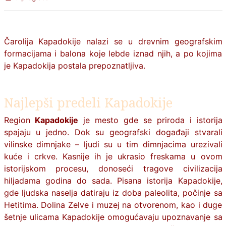
Čarolija Kapadokije nalazi se u drevnim geografskim
formacijama i balona koje lebde iznad njih, a po kojima
je Kapadokija postala prepoznatljiva.
Najlepši predeli Kapadokije
Region
Kapadokije
je mesto gde se priroda i istorija
spajaju u jedno. Dok su geografski događaji stvarali
vilinske dimnjake – ljudi su u tim dimnjacima urezivali
kuće i crkve. Kasnije ih je ukrasio freskama u ovom
istorijskom procesu, donoseći tragove civilizacija
hiljadama godina do sada. Pisana istorija Kapadokije,
gde ljudska naselja datiraju iz doba paleolita, počinje sa
Hetitima. Dolina Zelve i muzej na otvorenom, kao i duge
šetnje ulicama Kapadokije omogućavaju upoznavanje sa