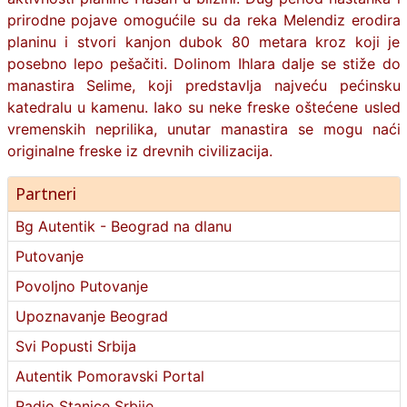
prirodne pojave omogućile su da reka Melendiz erodira
planinu i stvori kanjon dubok 80 metara kroz koji je
posebno lepo pešačiti. Dolinom Ihlara dalje se stiže do
manastira Selime, koji predstavlja najveću pećinsku
katedralu u kamenu. Iako su neke freske oštećene usled
vremenskih neprilika, unutar manastira se mogu naći
originalne freske iz drevnih civilizacija.
Partneri
Bg Autentik - Beograd na dlanu
Putovanje
Povoljno Putovanje
Upoznavanje Beograd
Svi Popusti Srbija
Autentik Pomoravski Portal
Radio Stanice Srbije