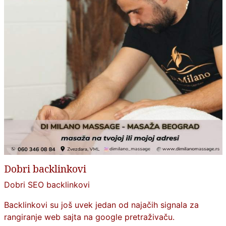
Dobri backlinkovi
Dobri SEO backlinkovi
Backlinkovi su još uvek jedan od najačih signala za
rangiranje web sajta na google pretraživaču.