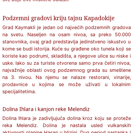
Podzemni gradovi kriju tajnu Kapadokije
Grad Kaymakli je jedan od najvećih podzemnih gradova
na svetu. Naseljen na osam nivoa, sa preko 50.000
stanovnika, ovaj grad predstavlja jedinstveno iskustvo u
kome se budi istorija. Kuće su građene oko tunela koji se
koriste kao podrumi, skladišta, a njegove ulice su niske i
uske. Iako su za turiste otvorena samo prva četiri nivoa,
najvažnije oblasti ovog podzemnog grada su smeštene
na 3. nivou. Na njemu se nalaze restorani, vinarije,
prodavnice u kojima se može uživati u lokalnim
specijalitetima.
Dolina Ihlara i kanjon reke Melendiz
Dolina Ihlara je zadivljujuća dolina kroz koju se proteže
reka Melendiz. Dolina je nastala usled vulkanskih
aktivnosti planine Hasan u blizini. Dug period nastanka i