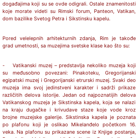
događajima koji su se ovde odigrali. Ostale znamenitosti
koje morate videti su Rimski forum, Panteon, Vatikan,
dom bazilike Svetog Petra i Sikstinsku kapelu.
Pored velelepnih arhitekturnih zdanja, Rim je takođe
grad umetnosti, sa muzejima svetske klase kao što su:
- Vatikanski muzej – predstavlja nekoliko muzeja koji
su međusobno povezani: Pinakoteku, Gregorijanski
egipatski muzej i Gregorijanski etrurski muzej. Svaki deo
muzeja ima svoj jedinstveni karakter i sadrži prikaze
različitih delova istorije. Jedan od najpoznatijih delova
Vatikanskog muzeja je Sikstinska kapela, koja se nalazi
na kraju dugačke i krivudave staze koje vode kroz
brojne muzejske galerije. Sikstinska kapela je poznata
po plafonu koji je oslikao Mikelanđelo početkom 16.
veka. Na plafonu su prikazane scene iz Knjige postanja,