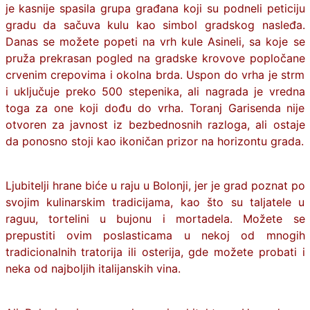
je kasnije spasila grupa građana koji su podneli peticiju
gradu da sačuva kulu kao simbol gradskog nasleđa.
Danas se možete popeti na vrh kule Asineli, sa koje se
pruža prekrasan pogled na gradske krovove popločane
crvenim crepovima i okolna brda. Uspon do vrha je strm
i uključuje preko 500 stepenika, ali nagrada je vredna
toga za one koji dođu do vrha. Toranj Garisenda nije
otvoren za javnost iz bezbednosnih razloga, ali ostaje
da ponosno stoji kao ikoničan prizor na horizontu grada.
Ljubitelji hrane biće u raju u Bolonji, jer je grad poznat po
svojim kulinarskim tradicijama, kao što su taljatele u
raguu, tortelini u bujonu i mortadela. Možete se
prepustiti ovim poslasticama u nekoj od mnogih
tradicionalnih tratorija ili osterija, gde možete probati i
neka od najboljih italijanskih vina.