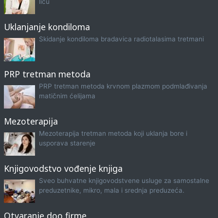
licu
Uklanjanje kondiloma
Skidanje kondiloma bradavica radiotalasima tretmani
PRP tretman metoda
PRP tretman metoda krvnom plazmom podmlađivanja
matičnim ćelijama
Mezoterapija
Mezoterapija tretman metoda koji uklanja bore i
usporava starenje
Knjigovodstvo vođenje knjiga
Sveo buhvatne knjigovodstvene usluge za samostalne
preduzetnike, mikro, mala i srednja preduzeća.
Otvaranje doo firme