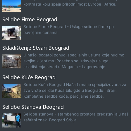
kontrasta koju spaja prirodni most Evrope i Afrike.
Selidbe Firme Beograd
Selidbe Firme Beograd - Usluge selidbe firme po
povoljnim cenama
Skladištenje Stvari Beograd
U našoj bogatoj ponudi specijalnih usluga koje nudimo
svojim klijentima. Posebno se izdavaja usluga
skladištenja stvari u Magacin - Lagerovanje
Selidbe Kuće Beograd
Selidbe Kuća Beograd Naša firma je specijalizovana za
sve vrste selidbi Kuća bilo gde u Beogradu i Srbiji.
Kompletne selidbe kuća, parcijalne selidbe.
Selidbe Stanova Beograd
Selidbe stanova - stambenog prostora predstavljaju naš
zaštitni znak. Beograd Srbija.