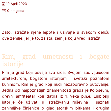
10 April 2023
0 pregleda
Zato, istražite njene lepote i uživajte u svakom deliću
ove zemlje, jer je to, zaista, zemlja koju vredi istražiti.
Rim, grad umetnosti i bogate
istorije
Rim je grad koji osvaja sva srca. Svojom zadivljujućom
arhitekturom, bogatom istorijom i svetski poznatom
kuhinjom,
Rim
je grad koji nudi nezaboravno putovanje.
Jedna od najpoznatijih znamenitosti grada je Koloseum,
drevni amfiteatar koji datira iz 1. veka p.n.e. Ljubitelji
istorije će uživati u istraživanju ruševina i saznati
zanimljive činjenice o gladijatorskim bitkama i drugim