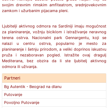
svojim drevnim rimskim amfiteatrom, srednjovekovnim
zamkom i užurbanim pijacama pleni.
Ljubitelji aktivnog odmora na Sardiniji imaju mogućnost
za planinarenje, vožnju biciklom i istraživanje neravnog
terena ostrva. Nacionalni park Gennargentu, koji se
nalazi u centru ostrva, popularno je mesto za
planinarenje i šetnju prirodom, a veliki doprinos iskustvu
pruža i nezaboravan pogled. Istražite ovaj dragulj
Mediterana, bez obzira da li ste ljubitelj aktivnog
odmora ili uživanja.
Partneri
Bg Autentik - Beograd na dlanu
Putovanje
Povoljno Putovanje