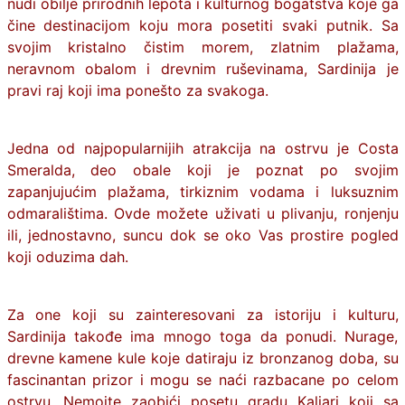
nudi obilje prirodnih lepota i kulturnog bogatstva koje ga
čine destinacijom koju mora posetiti svaki putnik. Sa
svojim kristalno čistim morem, zlatnim plažama,
neravnom obalom i drevnim ruševinama, Sardinija je
pravi raj koji ima ponešto za svakoga.
Jedna od najpopularnijih atrakcija na ostrvu je Costa
Smeralda, deo obale koji je poznat po svojim
zapanjujućim plažama, tirkiznim vodama i luksuznim
odmaralištima. Ovde možete uživati u plivanju, ronjenju
ili, jednostavno, suncu dok se oko Vas prostire pogled
koji oduzima dah.
Za one koji su zainteresovani za istoriju i kulturu,
Sardinija takođe ima mnogo toga da ponudi. Nurage,
drevne kamene kule koje datiraju iz bronzanog doba, su
fascinantan prizor i mogu se naći razbacane po celom
ostrvu. Nemojte zaobići posetu gradu Kaljari koji sa