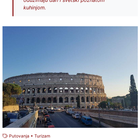
oduzimaju dah i svetski poznatom
kuhinjom.
Putovanja
•
Turizam