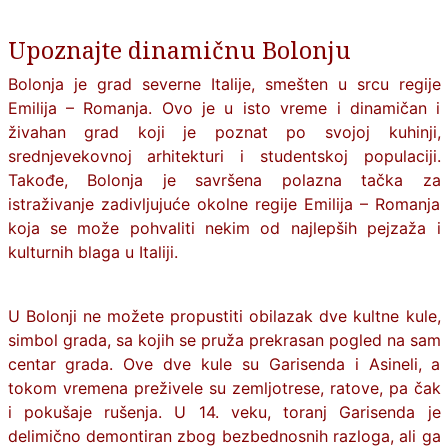
Upoznajte dinamičnu Bolonju
Bolonja je grad severne Italije, smešten u srcu regije
Emilija – Romanja. Ovo je u isto vreme i dinamičan i
živahan grad koji je poznat po svojoj kuhinji,
srednjevekovnoj arhitekturi i studentskoj populaciji.
Takođe,
Bolonja
je savršena polazna tačka za
istraživanje zadivljujuće okolne regije Emilija – Romanja
koja se može pohvaliti nekim od najlepših pejzaža i
kulturnih blaga u Italiji.
U Bolonji ne možete propustiti obilazak dve kultne kule,
simbol grada, sa kojih se pruža prekrasan pogled na sam
centar grada. Ove dve kule su Garisenda i Asineli, a
tokom vremena preživele su zemljotrese, ratove, pa čak
i pokušaje rušenja. U 14. veku, toranj Garisenda je
delimično demontiran zbog bezbednosnih razloga, ali ga