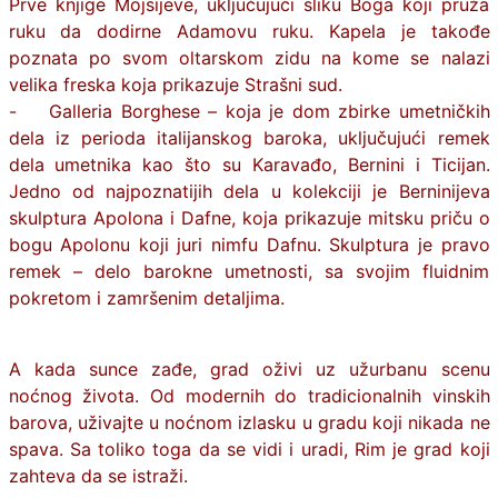
Prve knjige Mojsijeve, uključujući sliku Boga koji pruža
ruku da dodirne Adamovu ruku. Kapela je takođe
poznata po svom oltarskom zidu na kome se nalazi
velika freska koja prikazuje Strašni sud.
- Galleria Borghese – koja je dom zbirke umetničkih
dela iz perioda italijanskog baroka, uključujući remek
dela umetnika kao što su Karavađo, Bernini i Ticijan.
Jedno od najpoznatijih dela u kolekciji je Berninijeva
skulptura Apolona i Dafne, koja prikazuje mitsku priču o
bogu Apolonu koji juri nimfu Dafnu. Skulptura je pravo
remek – delo barokne umetnosti, sa svojim fluidnim
pokretom i zamršenim detaljima.
A kada sunce zađe, grad oživi uz užurbanu scenu
noćnog života. Od modernih do tradicionalnih vinskih
barova, uživajte u noćnom izlasku u gradu koji nikada ne
spava. Sa toliko toga da se vidi i uradi, Rim je grad koji
zahteva da se istraži.