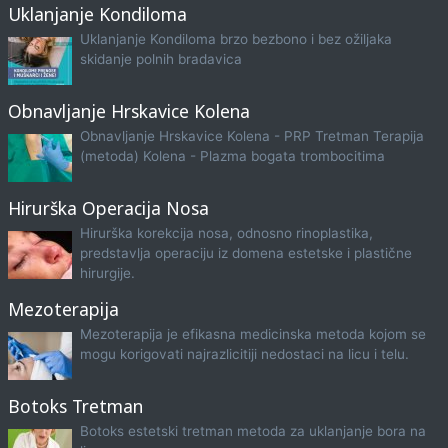
Uklanjanje Kondiloma
Uklanjanje Kondiloma brzo bezbono i bez ožiljaka
skidanje polnih bradavica
Obnavljanje Hrskavice Kolena
Obnavljanje Hrskavice Kolena - PRP Tretman Terapija
(metoda) Kolena - Plazma bogata trombocitima
Hirurška Operacija Nosa
Hirurška korekcija nosa, odnosno rinoplastika,
predstavlja operaciju iz domena estetske i plastične
hirurgije.
Mezoterapija
Mezoterapija je efikasna medicinska metoda kojom se
mogu korigovati najrazlicitiji nedostaci na licu i telu.
Botoks Tretman
Botoks estetski tretman metoda za uklanjanje bora na