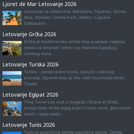
Ljoret de Mar Letovanje 2026
Letovanje sa obilascima: Barselona, Figueras, Girona,
Nica, Monako i Monte Karlo, Milano i Lignano
Sabbiadoro.
Letovanje Grčka 2026
Grčka je mediteranska zemlja koja poseduje najlpeša
mesta za boravak i odmor na obalama Egejskog i
Jonskog mora.
Letovanje Turska 2026
Turska - zemlja dobre hrane, luksuza i odličnog
provoda. Spremili smo za Vas veliki broj hotela širom
Turske.
Letovanje Egipat 2026
Time Travel vas vodi u Hurgadu i Sharm el Sheik,
prelepi biser Afrike kojeg krasi Crveno more, glamurozni
hoteli i rajske plaže...
Letovanje Tunis 2026
Tunis je autentična zemlja egzotične lepote. Zemlja