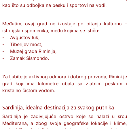
kao što su odbojka na pesku i sportovi na vodi.
Međutim, ovaj grad ne izostaje po pitanju kulturno –
istorijskih spomenika, među kojima se ističu:
- Avgustov luk,
- Tiberijev most,
- Muzej grada Riminija,
- Zamak Sismondo.
Za ljubitelje aktivnog odmora i dobrog provoda,
Rimini
je
grad koji ima kilometre obala sa zlatnim peskom i
kristalno čistom vodom.
Sardinija, idealna destinacija za svakog putnika
Sardinija je zadivljujuće ostrvo koje se nalazi u srcu
Mediterana, a zbog svoje geografske lokacije i klime,