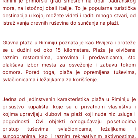
Rimini je primorski grad smešten na obali Jadranskog
mora, na istočnoj obali Italije. To je popularna turistička
destinacija u kojoj možete videti i raditi mnogo stvari, od
istraživanja drevnih ruševina do sunčanja na plaži.
Glavna plaža u Riminiju poznata je kao Rivijera i proteže
se u dužini od oko 15 kilometara. Plaža je oivičena
raznim restoranima, barovima i prodavnicama, što
olakšava izbor mesta za osveženje i zabavu tokom
odmora. Pored toga, plaža je opremljena tuševima,
svlačionicama i ležaljkama za korišćenje.
Jedna od jedinstvenih karakteristika plaža u Riminiju je
prisustvo kupališta, koje su u privatnom vlasništvu i
kojima upravljaju klubovi na plaži koji nude niz usluga i
pogodnosti. Ovi objekti omogućavaju posetiocima
pristup tuševima, svlačionicama, ležaljkama i
suncobranima, kao i raznim rekreativnim aktivnostima,