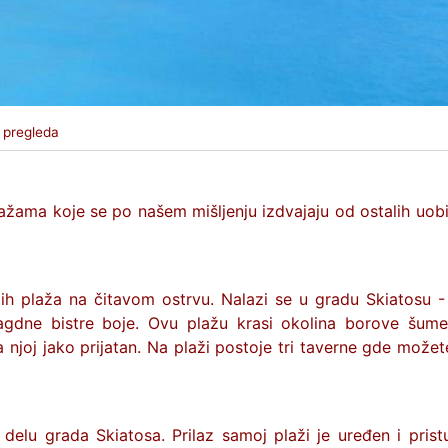
 pregleda
žama koje se po našem mišljenju izdvajaju od ostalih uobi
ih plaža na čitavom ostrvu. Nalazi se u gradu Skiatosu 
gdne bistre boje. Ovu plažu krasi okolina borove šume
njoj jako prijatan. Na plaži postoje tri taverne gde možet
delu grada Skiatosa. Prilaz samoj plaži je uređen i prist