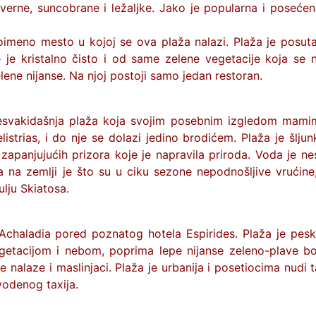
verne, suncobrane i ležaljke. Jako je popularna i posećen
oimeno mesto u kojoj se ova plaža nalazi. Plaža je posuta
 je kristalno čisto i od same zelene vegetacije koja se n
elene nijanse. Na njoj postoji samo jedan restoran.
esvakidašnja plaža koja svojim posebnim izgledom mamim
istrias, i do nje se dolazi jedino brodićem. Plaža je šljun
i zapanjujućih prizora koje je napravila priroda. Voda je n
a na zemlji je što su u ciku sezone nepodnošljive vrućine
lju Skiatosa.
Achaladia pored poznatog hotela Espirides. Plaža je pesk
etacijom i nebom, poprima lepe nijanse zeleno-plave bo
e nalaze i maslinjaci. Plaža je urbanija i posetiocima nudi 
vodenog taxija.