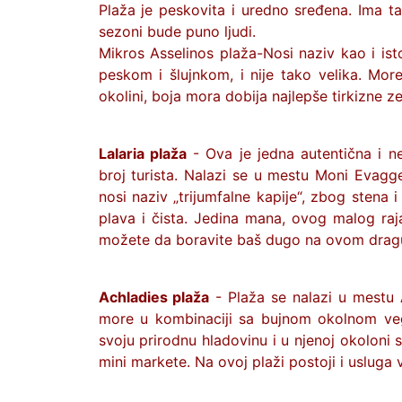
Plaža je peskovita i uredno sređena. Ima ta
sezoni bude puno ljudi.
Mikros Asselinos plaža-Nosi naziv kao i ist
peskom i šlujnkom, i nije tako velika. More
okolini, boja mora dobija najlepše tirkizne z
Lalaria plaža
- Ova je jedna autentična i n
broj turista. Nalazi se u mestu Moni Evaggel
nosi naziv „trijumfalne kapije“, zbog stena 
plava i čista. Jedina mana, ovog malog raj
možete da boravite baš dugo na ovom dragu
Achladies plaža
- Plaža se nalazi u mestu 
more u kombinaciji sa bujnom okolnom veg
svoju prirodnu hladovinu i u njenoj okoloni s
mini markete. Na ovoj plaži postoji i usluga 