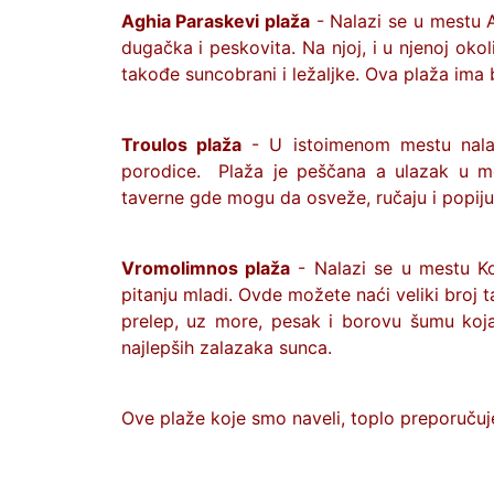
Aghia Paraskevi plaža
- Nalazi se u mestu A
dugačka i peskovita. Na njoj, i u njenoj oko
takođe suncobrani i ležaljke. Ova plaža ima 
Troulos plaža
- U istoimenom mestu nalaz
porodice. Plaža je peščana a ulazak u m
taverne gde mogu da osveže, ručaju i popiju
Vromolimnos plaža
- Nalazi se u mestu Ko
pitanju mladi. Ovde možete naći veliki broj 
prelep, uz more, pesak i borovu šumu koja
najlepših zalazaka sunca.
Ove plaže koje smo naveli, toplo preporuču