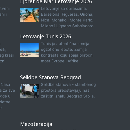
Ljoret de Mar Letovanje 2026
tveni
Letovanje sa obilascima:
ni i
Barselona, Figueras, Girona,
Nica, Monako i Monte Karlo,
Milano i Lignano Sabbiadoro.
Letovanje Tunis 2026
u
Tunis je autentična zemlja
eik,
egzotične lepote. Zemlja
eg krasi
kontrasta koju spaja prirodni
zni
most Evrope i Afrike.
Selidbe Stanova Beograd
 Naša
Selidbe stanova - stambenog
na za sve
prostora predstavljaju naš
 gde u
zaštitni znak. Beograd Srbija.
pletne
e
Mezoterapija