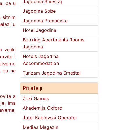
Jagodina Smeštaj
a, pa u
Jagodina Sobe
 sitnim
Jagodina Prenoćište
alazi u
Hotel Jagodina
Booking Apartments Rooms
Jagodina
 veliki
Hotels Jagodina
kovita i
Accommodation
estvarno
, pa ne
Turizam Jagodina Smeštaj
Prijatelji
ovita a
Zoki Games
je. Ima
Akademija Oxford
taverne,
Jotel Kablovski Operater
Medias Magazin