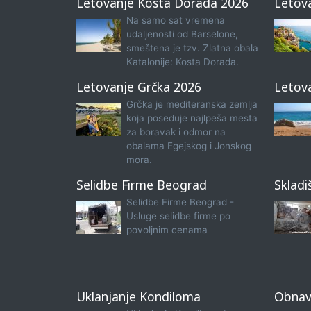
Letovanje Kosta Dorada 2026
Letov
Na samo sat vremena
udaljenosti od Barselone,
smeštena je tzv. Zlatna obala
Katalonije: Kosta Dorada.
Letovanje Grčka 2026
Letov
Grčka je mediteranska zemlja
koja poseduje najlpeša mesta
za boravak i odmor na
obalama Egejskog i Jonskog
mora.
Selidbe Firme Beograd
Skladi
Selidbe Firme Beograd -
Usluge selidbe firme po
povoljnim cenama
Uklanjanje Kondiloma
Obnavl