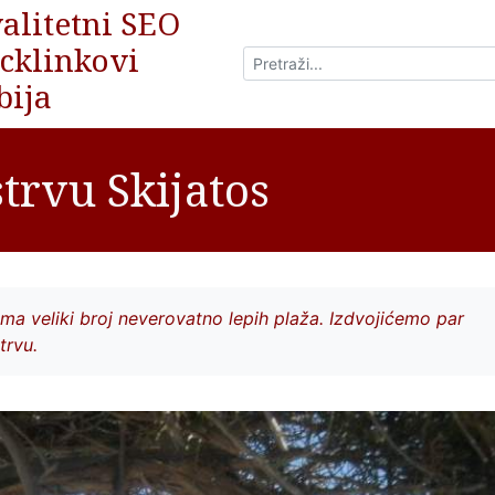
alitetni SEO
cklinkovi
bija
trvu Skijatos
ma veliki broj neverovatno lepih plaža. Izdvojićemo par
trvu.