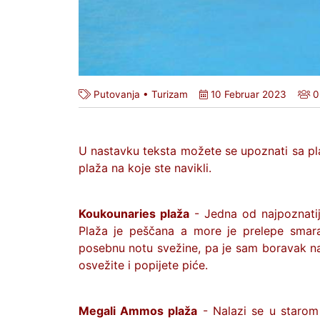
Putovanja
•
Turizam
10 Februar 2023
0
U nastavku teksta možete se upoznati sa pla
plaža na koje ste navikli.
Koukounaries plaža
- Jedna od najpoznatij
Plaža je peščana a more je prelepe smara
posebnu notu svežine, pa je sam boravak na 
osvežite i popijete piće.
Megali Ammos plaža
- Nalazi se u starom 