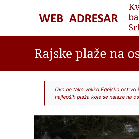
Kv
ba
Sr
Rajske plaže na os
Ovo ne tako veliko Egejsko ostrvo i
najlepših plaža koje se nalaze na os