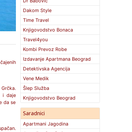
Dr Babović
Dakom Style
Time Travel
Knjigovodstvo Bonaca
Travel4you
Kombi Prevoz Robe
Izdavanje Apartmana Beograd
čajenih
Detektivska Agencija
Vene Medik
-
Grčka
.
Šlep Služba
 i daje
Knjigovodstvo Beograd
e da se
Saradnici
Apartmani Jagodina
upačan.