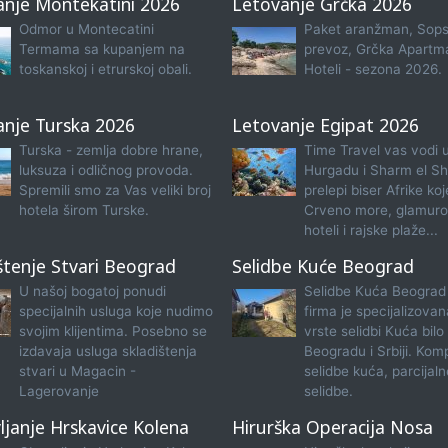
anje Montekatini 2026
Letovanje Grčka 2026
Odmor u Montecatini
Paket aranžman, Sops
Termama sa kupanjem na
prevoz, Grčka Apartma
toskanskoj i etrurskoj obali.
Hoteli - sezona 2026.
anje Turska 2026
Letovanje Egipat 2026
Turska - zemlja dobre hrane,
Time Travel vas vodi 
luksuza i odličnog provoda.
Hurgadu i Sharm el Sh
Spremili smo za Vas veliki broj
prelepi biser Afrike koj
hotela širom Turske.
Crveno more, glamuro
hoteli i rajske plaže...
štenje Stvari Beograd
Selidbe Kuće Beograd
U našoj bogatoj ponudi
Selidbe Kuća Beograd
specijalnih usluga koje nudimo
firma je specijalizova
svojim klijentima. Posebno se
vrste selidbi Kuća bilo
izdavaja usluga skladištenja
Beogradu i Srbiji. Kom
stvari u Magacin -
selidbe kuća, parcijaln
Lagerovanje
selidbe.
janje Hrskavice Kolena
Hirurška Operacija Nosa