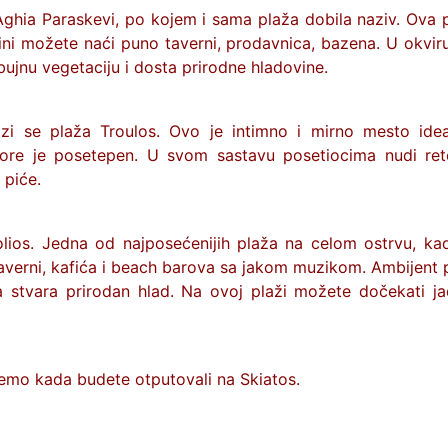
ghia Paraskevi, po kojem i sama plaža dobila naziv. Ova p
lini možete naći puno taverni, prodavnica, bazena. U okvir
bujnu vegetaciju i dosta prirodne hladovine.
i se plaža Troulos. Ovo je intimno i mirno mesto ide
ore je posetepen. U svom sastavu posetiocima nudi ret
 piće.
lios. Jedna od najposećenijih plaža na celom ostrvu, ka
taverni, kafića i beach barova sa jakom muzikom. Ambijent 
 stvara prirodan hlad. Na ovoj plaži možete dočekati j
jemo kada budete otputovali na
Skiatos
.