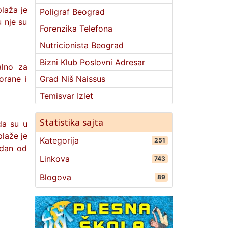
laža je
Poligraf Beograd
u nje su
Forenzika Telefona
Nutricionista Beograd
Bizni Klub Poslovni Adresar
alno za
orane i
Grad Niš Naissus
Temisvar Izlet
Statistika sajta
da su u
plaže je
Kategorija
251
adan od
Linkova
743
Blogova
89