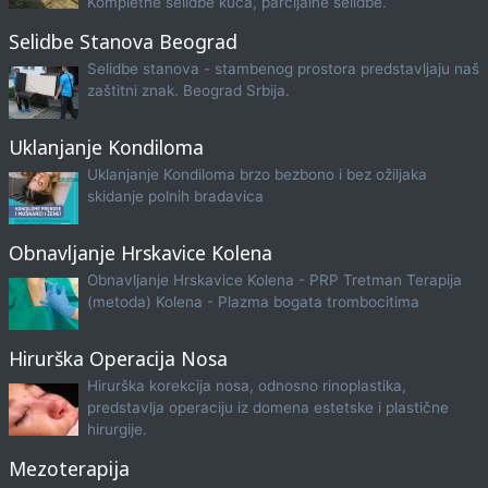
Kompletne selidbe kuća, parcijalne selidbe.
Selidbe Stanova Beograd
Selidbe stanova - stambenog prostora predstavljaju naš
zaštitni znak. Beograd Srbija.
Uklanjanje Kondiloma
Uklanjanje Kondiloma brzo bezbono i bez ožiljaka
skidanje polnih bradavica
Obnavljanje Hrskavice Kolena
Obnavljanje Hrskavice Kolena - PRP Tretman Terapija
(metoda) Kolena - Plazma bogata trombocitima
Hirurška Operacija Nosa
Hirurška korekcija nosa, odnosno rinoplastika,
predstavlja operaciju iz domena estetske i plastične
hirurgije.
Mezoterapija