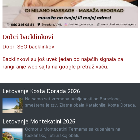
Dobri backlinkovi
Dobri SEO backlinkovi
Backlinkovi su još uvek jedan od najačih signala za
rangiranje web sajta na google pretraživaču.
Letovanje Kosta Dorada 2026
Na samo sat vremena udaljenosti od Barselone,
smeštena je tzv. Zlatna obala Katalonije: Kosta Dorada.
Letovanje Montekatini 2026
Odmor u Montecatini Termama sa kupanjem na
toskanskoj i etrurskoj obali.