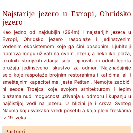
Najstarije jezero u Evropi, Ohridsko
jezero
Kao jedno od najdubljih (294m) i najstarijih jezera u
Evropi, Ohridsko jezero raspolaže i jedinstvenim
vodenim ekosistemom koje ga čini posebnim. Ljubitelji
ribolova mogu uživati na ovom jezeru, a nekoliko plaža,
okolnih istorijskih zdanja, sela i njihovih prirodnih lepota
pružaju jedinstveno iskustvo za odmor. Najznačajnije
selo koje raspolaže brojnim restoranima i kafićima, ali i
smeštajnim kapacitetima, jeste Peštani. Nemojte zaobići
ni seoce Trpejca koje svojom arhitekturom i lepim
plažama nudi mogućnost uživanja u odmoru i kupanju u
najčistijoj vodi na jezeru. U blizini je i crkva Svetog
Nauma koju svakako vredi posetiti a koja pleni freskama
iz 19. veka.
Partneri