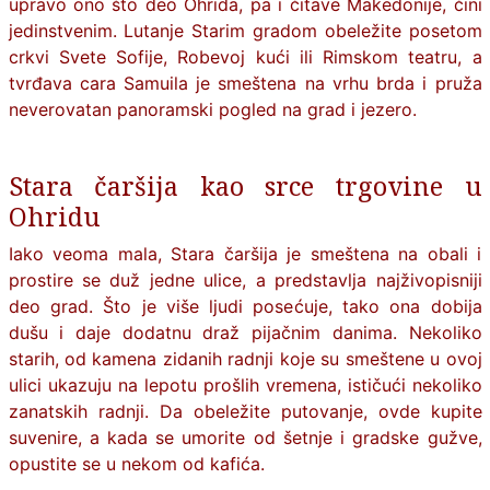
upravo ono što deo Ohrida, pa i čitave Makedonije, čini
jedinstvenim. Lutanje Starim gradom obeležite posetom
crkvi Svete Sofije, Robevoj kući ili Rimskom teatru, a
tvrđava cara Samuila je smeštena na vrhu brda i pruža
neverovatan panoramski pogled na grad i jezero.
Stara čaršija kao srce trgovine u
Ohridu
Iako veoma mala, Stara čaršija je smeštena na obali i
prostire se duž jedne ulice, a predstavlja najživopisniji
deo grad. Što je više ljudi posećuje, tako ona dobija
dušu i daje dodatnu draž pijačnim danima. Nekoliko
starih, od kamena zidanih radnji koje su smeštene u ovoj
ulici ukazuju na lepotu prošlih vremena, ističući nekoliko
zanatskih radnji. Da obeležite putovanje, ovde kupite
suvenire, a kada se umorite od šetnje i gradske gužve,
opustite se u nekom od kafića.