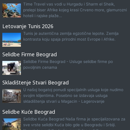
Time Travel vas vodi u Hurgadu i Sharm el Sheik,
prelepi biser Afrike kojeg krasi Crveno more, glamurozni
hoteli i rajske plaže...
Letovanje Tunis 2026
Tunis je autentična zemlja egzotične lepote. Zemlja
kontrasta koju spaja prirodni most Evrope i Afrike.
Selidbe Firme Beograd
Selidbe Firme Beograd - Usluge selidbe firme po
povoljnim cenama
Skladištenje Stvari Beograd
U našoj bogatoj ponudi specijalnih usluga koje nudimo
svojim klijentima. Posebno se izdavaja usluga
skladištenja stvari u Magacin - Lagerovanje
Selidbe Kuće Beograd
Selidbe Kuća Beograd Naša firma je specijalizovana za
sve vrste selidbi Kuća bilo gde u Beogradu i Srbiji.