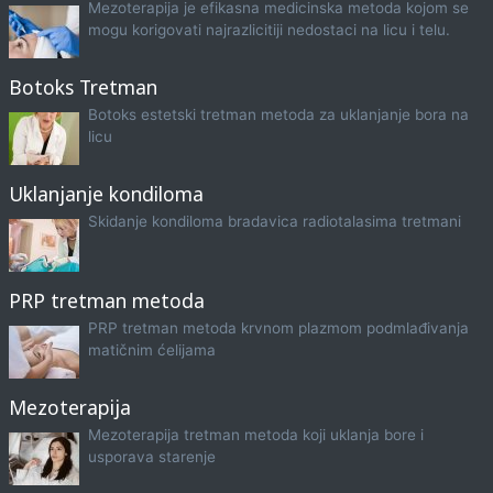
Mezoterapija je efikasna medicinska metoda kojom se
mogu korigovati najrazlicitiji nedostaci na licu i telu.
Botoks Tretman
Botoks estetski tretman metoda za uklanjanje bora na
licu
Uklanjanje kondiloma
Skidanje kondiloma bradavica radiotalasima tretmani
PRP tretman metoda
PRP tretman metoda krvnom plazmom podmlađivanja
matičnim ćelijama
Mezoterapija
Mezoterapija tretman metoda koji uklanja bore i
usporava starenje