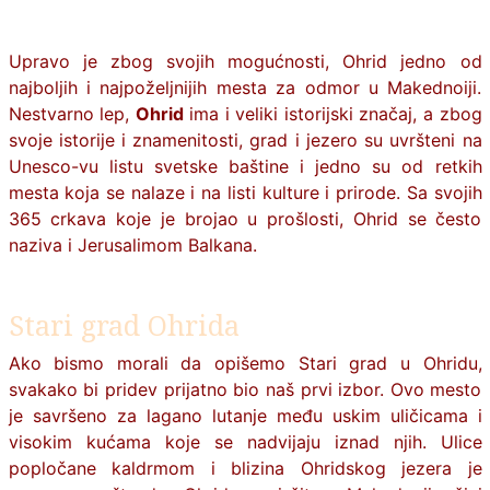
Upravo je zbog svojih mogućnosti,
Ohrid
jedno od
najboljih i najpoželjnijih mesta za odmor u Makednoiji.
Nestvarno lep,
Ohrid
ima i veliki istorijski značaj, a zbog
svoje istorije i znamenitosti, grad i jezero su uvršteni na
Unesco-vu listu svetske baštine i jedno su od retkih
mesta koja se nalaze i na listi kulture i prirode. Sa svojih
365 crkava koje je brojao u prošlosti, Ohrid se često
naziva i Jerusalimom Balkana.
Stari grad Ohrida
Ako bismo morali da opišemo Stari grad u Ohridu,
svakako bi pridev prijatno bio naš prvi izbor. Ovo mesto
je savršeno za lagano lutanje među uskim uličicama i
visokim kućama koje se nadvijaju iznad njih. Ulice
popločane kaldrmom i blizina Ohridskog jezera je