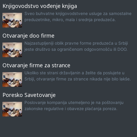
Knjigovodstvo vođenje knjiga
Sveo buhvatne knjigovodstvene usluge za samostalne
preduzetnike, mikro, mala i srednja preduzeća.
Otvaranje doo firme
Najzastupljeniji oblik pravne forme preduzeća u Srbiji
jeste društvo sa ograničenom odgovornošću ili DOO.
Otvaranje firme za strance
Ukoliko ste strani državljanin a želite da poslujete u
Srbiji, otvaranje firme za strance nikada nije bilo lakše.
Poresko Savetovanje
Poslovanje kompanija utemeljeno je na poštovanju
zakonske regulative i obaveze plaćanja poreza.