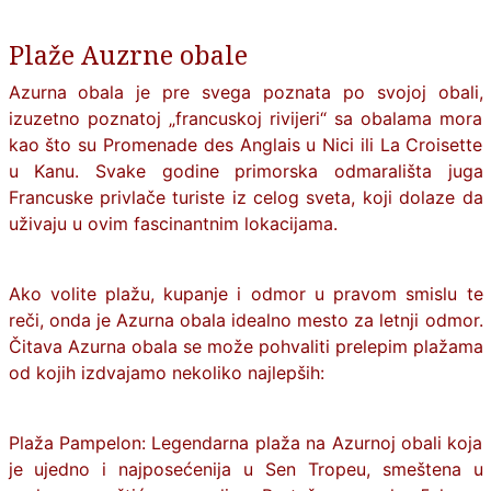
Plaže Auzrne obale
Azurna obala
je pre svega poznata po svojoj obali,
izuzetno poznatoj „francuskoj rivijeri“ sa obalama mora
kao što su Promenade des Anglais u Nici ili La Croisette
u Kanu. Svake godine primorska odmarališta juga
Francuske privlače turiste iz celog sveta, koji dolaze da
uživaju u ovim fascinantnim lokacijama.
Ako volite plažu, kupanje i odmor u pravom smislu te
reči, onda je Azurna obala idealno mesto za letnji odmor.
Čitava Azurna obala se može pohvaliti prelepim plažama
od kojih izdvajamo nekoliko najlepših:
Plaža Pampelon: Legendarna plaža na Azurnoj obali koja
je ujedno i najposećenija u Sen Tropeu, smeštena u