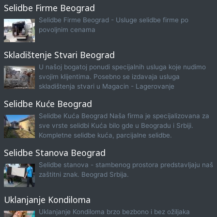
Selidbe Firme Beograd
Selidbe Firme Beograd - Usluge selidbe firme po
povoljnim cenama
Skladištenje Stvari Beograd
U našoj bogatoj ponudi specijalnih usluga koje nudimo
svojim klijentima. Posebno se izdavaja usluga
skladištenja stvari u Magacin - Lagerovanje
Selidbe Kuće Beograd
Selidbe Kuća Beograd Naša firma je specijalizovana za
sve vrste selidbi Kuća bilo gde u Beogradu i Srbiji.
Kompletne selidbe kuća, parcijalne selidbe.
Selidbe Stanova Beograd
Selidbe stanova - stambenog prostora predstavljaju naš
zaštitni znak. Beograd Srbija.
Uklanjanje Kondiloma
Uklanjanje Kondiloma brzo bezbono i bez ožiljaka