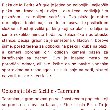
Plaža de la Petite Afrique je jedna od najboljih i najlepših
plaža na francuskoj rivijeri, okružena zadivljujućim
pejzažom i sa obiljem sadržaja. Ova plaža je dobro
opremljena toaletima, ima dosta tuševa i spasilačkom
službom. Postoji veliki parking koji se plaća i udaljen je
samo nekoliko minuta hoda od železničke i autobuske
stanice. Dečija igraonica je smeštena u hladovini borove
šume, pored terena za odbojku na pesku i kluba na plaži,
a kameni obronak čini odličan kameni bazen za
istraživanje sa decom. Ovo je idealno mesto za
porodični odmor, ali ako želite da se bavite vodenim
sportovima na raspolaganju su: skijanje na vodi, skuteri
na vodi, daske za veslanje.
Upoznajte biser Sicilije - Taormina
Taormina je grad poznat po veličanstvenom pogledu koji
se prostire na ravnicu Katanije, Etne i Isola Bella. To je