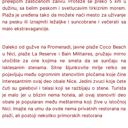
prelepom zaštićenom zalivu. Proteže se preko 5 km u
dužinu, sa belim peskom i svetlucavim tirkiznim morem.
Plaža je uređena tako da možete naći mesto za uživanje
na pesku ili iznajmiti ležaljke i suncobrane i večerati sa
malo ekstravagancije.
Daleko od gužve na Promenadi, javne plaže Coco Beach
u Nici, plaže La Reserve i Bain Militaires, pružaju mirno
utočište za one kojima ne smeta da se sunčaju na
isklesanim stenama. Sitne šljunkovite mrlje retko se
pojavljuju među ogromnim stenovitim pločama koje čine
interesantnim ovaj deo obale Nice. Jedini zvuci koje ćete
čuti su galebovi i talasi koji se razbijaju o stene. Turista
je malo jer u blizini nema hotela, ali ovaj stenoviti deo
obale je popularan među meštanima koji žive u istočnoj
Nici. Imajte na umu da ovde nema privatnih restorana na
plaži, ali postoji nekoliko primorskih restorana