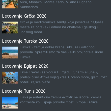
Nica, Monako i Monte Karlo, Milano i Lignano
Sabbiadoro.
Letovanje Grčka 2026
Grčka je mediteranska zemlja koja poseduje najlpeša
mesta za boravak i odmor na obalama Egejskog i
Jonskog mora.
Letovanje Turska 2026
Turska - zemlja dobre hrane, luksuza i odličnog
provoda. Spremili smo za Vas veliki broj hotela širom
Turske.
Letovanje Egipat 2026
Time Travel vas vodi u Hurgadu i Sharm el Sheik,
prelepi biser Afrike kojeg krasi Crveno more, glamurozni
hoteli i rajske plaže...
Letovanje Tunis 2026
Tunis je autentična zemlja egzotične lepote. Zemlja
kontrasta koju spaja prirodni most Evrope i Afrike.