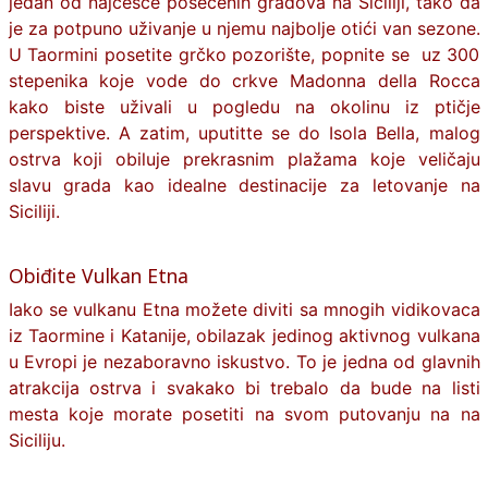
jedan od najčešće posećenih gradova na Siciliji, tako da
je za potpuno uživanje u njemu najbolje otići van sezone.
U Taormini posetite grčko pozorište, popnite se uz 300
stepenika koje vode do crkve Madonna della Rocca
kako biste uživali u pogledu na okolinu iz ptičje
perspektive. A zatim, uputitte se do Isola Bella, malog
ostrva koji obiluje prekrasnim plažama koje veličaju
slavu grada kao idealne destinacije za
letovanje na
Siciliji
.
Obiđite Vulkan Etna
Iako se vulkanu Etna možete diviti sa mnogih vidikovaca
iz Taormine i Katanije, obilazak jedinog aktivnog vulkana
u Evropi je nezaboravno iskustvo. To je jedna od glavnih
atrakcija ostrva i svakako bi trebalo da bude na listi
mesta koje morate posetiti na svom putovanju na na
Siciliju.