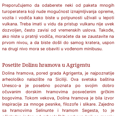
Preporučujemo da odaberete neki od paketa mnogih
turoperatera koji nude mogućnost iznajmljivanja opreme,
vozila i vodiča kako biste u potpunosti uživali u lepoti
vulkana. Treba imati u vidu da pristup vulkanu nije uvek
dozvoljen, često zavisi od vremenskih uslova. Takođe,
ako niste u pratnji vodiča, moraćete da se zaustavite na
prvom nivou, a da biste došli do samog kratera, uspon
na drugi nivo mora se obaviti u vođenom minibusu.
Posetite Dolinu hramova u Agrigentu
Dolina hramova, pored grada Agrigenta, je najpoznatije
arheološko nalazište na Siciliji. Ova svetska baština
Unesco-a je posebno poznata po svojim dobro
očuvanim dorskim hramovima posvećenim grčkim
bogovima. Tokom vekova, Dolina hramova je bila izvor
inspiracije za mnoge pesnike, filozofe i slikare. Zajedno
sa hramovima Selinunte i hramom Segesta, to je