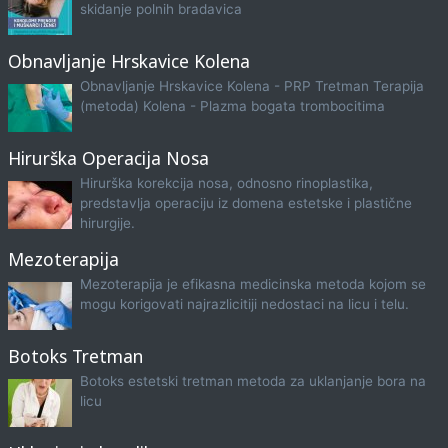
skidanje polnih bradavica
Obnavljanje Hrskavice Kolena
Obnavljanje Hrskavice Kolena - PRP Tretman Terapija
(metoda) Kolena - Plazma bogata trombocitima
Hirurška Operacija Nosa
Hirurška korekcija nosa, odnosno rinoplastika,
predstavlja operaciju iz domena estetske i plastične
hirurgije.
Mezoterapija
Mezoterapija je efikasna medicinska metoda kojom se
mogu korigovati najrazlicitiji nedostaci na licu i telu.
Botoks Tretman
Botoks estetski tretman metoda za uklanjanje bora na
licu