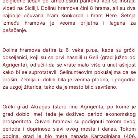
očigledno jedan od arheoloških parkova koji se moraju
videti na Siciliji. Dolinu hramova čini 8 hrama, ali su dva
najbolje očuvana hram Konkorda i hram Here. Šetnja
između hramova je veoma prijatna i lagana za
pešačenje.
Dolina hramova datira iz 6. veka p.n.e., kada su grčki
doseljenici, koji su se prvi naselili u Geli (grad južno od
Agrigenta), odlučili da se vrate malo više u unutrašnjost
kako bi se suprotstavili Selinunteovim pokušajima da se
proširi. Zemlja u dolini bila je veoma plodna, i pogodna
za uzgoj žitarica, tako da je mesto bilo savršeno.
Grčki grad Akragas (staro ime Agrigenta, po kome je
grad dobio ime) tada je doživeo period ekonomskog
prosperiteta. Čuveni hramovi su podignuti tokom ovog
perioda i doprinose slavi ovog mesta i danas. Tokom
godina, grad je bio meta napada Kartaginjana (406.