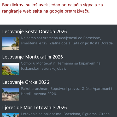
Backlinkovi su još uvek jedan od najačih signala za
rangiranje web sajta na google pretraživaču.
Letovanje Kosta Dorada 2026
Na samo sat vremena udaljenosti od Barselone,
smeštena je tzv. Zlatna obala Katalonije: Kosta Dorada.
Letovanje Montekatini 2026
Odmor u Montecatini Termama sa kupanjem na
toskanskoj i etrurskoj obali.
Letovanje Grčka 2026
Paket aranžman, Sopstveni prevoz, Grčka Apartmani i
Hoteli - sezona 2026.
Ljoret de Mar Letovanje 2026
Letovanje sa obilascima: Barselona, Figueras, Girona,