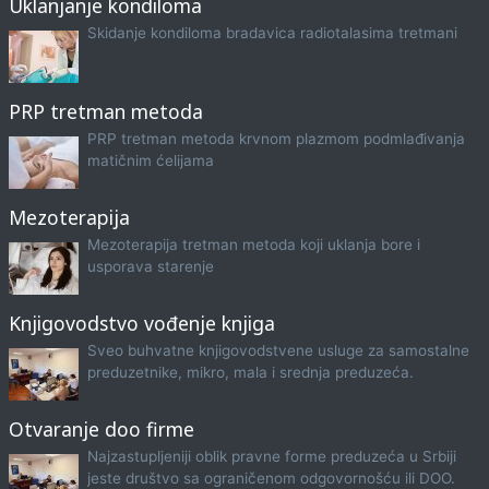
Uklanjanje kondiloma
Skidanje kondiloma bradavica radiotalasima tretmani
PRP tretman metoda
PRP tretman metoda krvnom plazmom podmlađivanja
matičnim ćelijama
Mezoterapija
Mezoterapija tretman metoda koji uklanja bore i
usporava starenje
Knjigovodstvo vođenje knjiga
Sveo buhvatne knjigovodstvene usluge za samostalne
preduzetnike, mikro, mala i srednja preduzeća.
Otvaranje doo firme
Najzastupljeniji oblik pravne forme preduzeća u Srbiji
jeste društvo sa ograničenom odgovornošću ili DOO.