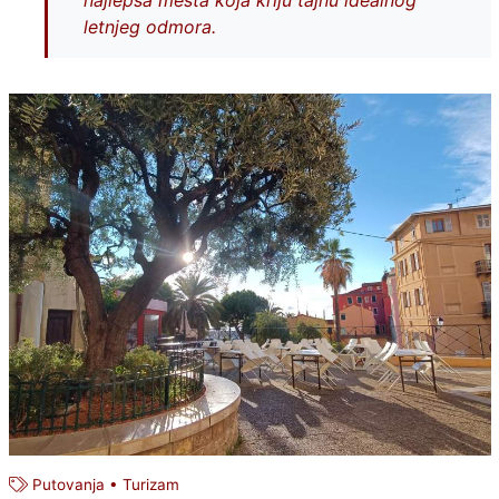
najlepša mesta koja kriju tajnu idealnog
letnjeg odmora.
Putovanja
•
Turizam