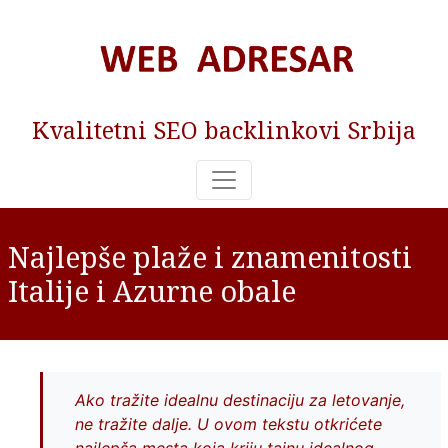
Kvalitetni SEO backlinkovi Srbija
Najlepše plaže i znamenitosti
Italije i Azurne obale
Ako tražite idealnu destinaciju za letovanje,
ne tražite dalje. U ovom tekstu otkrićete