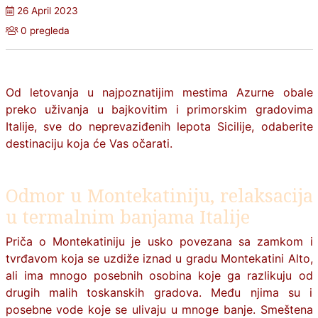
26 April 2023
0 pregleda
Od letovanja u najpoznatijim mestima Azurne obale
preko uživanja u bajkovitim i primorskim gradovima
Italije
, sve do neprevaziđenih lepota Sicilije, odaberite
destinaciju koja će Vas očarati.
Odmor u Montekatiniju, relaksacija
u termalnim banjama Italije
Priča o Montekatiniju je usko povezana sa zamkom i
tvrđavom koja se uzdiže iznad u gradu
Montekatini
Alto,
ali ima mnogo posebnih osobina koje ga razlikuju od
drugih malih toskanskih gradova. Među njima su i
posebne vode koje se ulivaju u mnoge banje. Smeštena