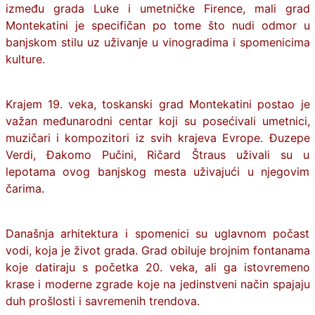
između grada Luke i umetničke Firence, mali grad
Montekatini je specifičan po tome što nudi odmor u
banjskom stilu uz uživanje u vinogradima i spomenicima
kulture.
Krajem 19. veka, toskanski grad Montekatini postao je
važan međunarodni centar koji su posećivali umetnici,
muzičari i kompozitori iz svih krajeva Evrope. Đuzepe
Verdi, Đakomo Pučini, Ričard Štraus uživali su u
lepotama ovog banjskog mesta uživajući u njegovim
čarima.
Današnja arhitektura i spomenici su uglavnom počast
vodi, koja je život grada. Grad obiluje brojnim fontanama
koje datiraju s početka 20. veka, ali ga istovremeno
krase i moderne zgrade koje na jedinstveni način spajaju
duh prošlosti i savremenih trendova.